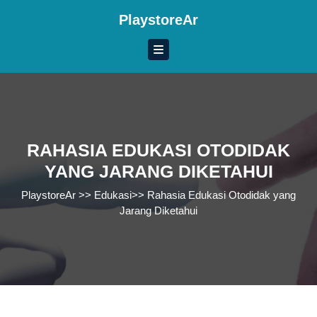
Skip
PlaystoreAr
to
content
Skip
to
content
RAHASIA EDUKASI OTODIDAK
YANG JARANG DIKETAHUI
PlaystoreAr
>>
Edukasi
>>
Rahasia Edukasi Otodidak yang
Jarang Diketahui