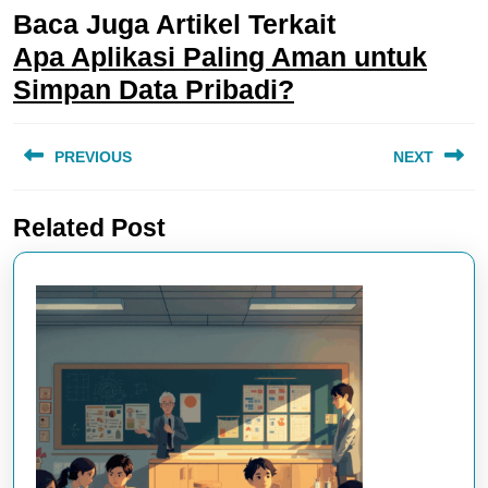
Baca Juga Artikel Terkait
Apa Aplikasi Paling Aman untuk
Simpan Data Pribadi?
Navigasi
PREVIOUS
NEXT
pos
Previous
Next
Related Post
post:
post: