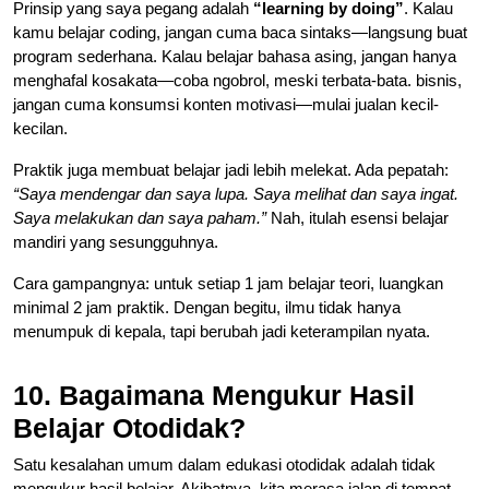
Prinsip yang saya pegang adalah
“learning by doing”
. Kalau
kamu belajar coding, jangan cuma baca sintaks—langsung buat
program sederhana. Kalau belajar bahasa asing, jangan hanya
menghafal kosakata—coba ngobrol, meski terbata-bata. bisnis,
jangan cuma konsumsi konten motivasi—mulai jualan kecil-
kecilan.
Praktik juga membuat belajar jadi lebih melekat. Ada pepatah:
“Saya mendengar dan saya lupa. Saya melihat dan saya ingat.
Saya melakukan dan saya paham.”
Nah, itulah esensi belajar
mandiri yang sesungguhnya.
Cara gampangnya: untuk setiap 1 jam belajar teori, luangkan
minimal 2 jam praktik. Dengan begitu, ilmu tidak hanya
menumpuk di kepala, tapi berubah jadi keterampilan nyata.
10. Bagaimana Mengukur Hasil
Belajar Otodidak?
Satu kesalahan umum dalam edukasi otodidak adalah tidak
mengukur hasil belajar. Akibatnya, kita merasa jalan di tempat.