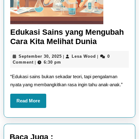
Edukasi Sains yang Mengubah
Edukasi
Cara Kita Melihat Dunia
Sains
September
Lesa
September 30, 2025
Lesa Wood
0
|
|
yang
30,
Wood
Comment
6:30 pm
|
Mengubah
2025
“Edukasi sains bukan sekadar teori, tapi pengalaman
Cara
nyata yang membangkitkan rasa ingin tahu anak-anak.”
Kita
Melihat
Read
Read More
Dunia
More
Baca Juga :