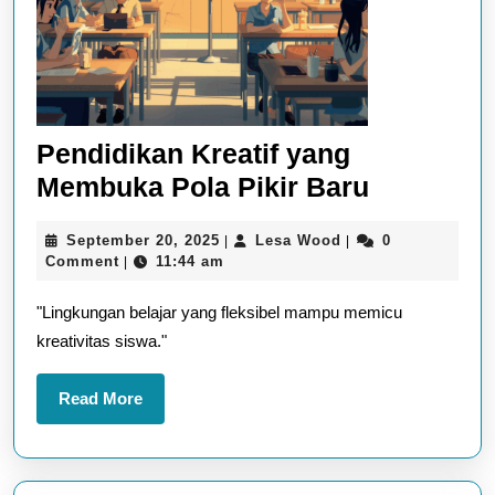
Pendidikan Kreatif yang
Pendidik
Membuka Pola Pikir Baru
Kreatif
September
Lesa
September 20, 2025
Lesa Wood
0
|
|
yang
20,
Wood
Comment
11:44 am
|
Membuka
2025
"Lingkungan belajar yang fleksibel mampu memicu
Pola
kreativitas siswa."
Pikir
Baru
Read
Read More
More