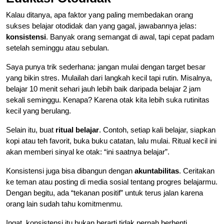
Kalau ditanya, apa faktor yang paling membedakan orang
sukses belajar otodidak dan yang gagal, jawabannya jelas:
konsistensi
. Banyak orang semangat di awal, tapi cepat padam
setelah seminggu atau sebulan.
Saya punya trik sederhana: jangan mulai dengan target besar
yang bikin stres. Mulailah dari langkah kecil tapi rutin. Misalnya,
belajar 10 menit sehari jauh lebih baik daripada belajar 2 jam
sekali seminggu. Kenapa? Karena otak kita lebih suka rutinitas
kecil yang berulang.
Selain itu, buat
ritual belajar
. Contoh, setiap kali belajar, siapkan
kopi atau teh favorit, buka buku catatan, lalu mulai. Ritual kecil ini
akan memberi sinyal ke otak: “ini saatnya belajar”.
Konsistensi juga bisa dibangun dengan
akuntabilitas
. Ceritakan
ke teman atau posting di media sosial tentang progres belajarmu.
Dengan begitu, ada “tekanan positif” untuk terus jalan karena
orang lain sudah tahu komitmenmu.
Ingat, konsistensi itu bukan berarti tidak pernah berhenti.