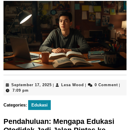
September
Lesa
September 17, 2025
Lesa Wood
0 Comment
|
|
|
17,
Wood
7:09 pm
2025
Categories:
Edukasi
Pendahuluan: Mengapa Edukasi
Otodidak Jadi Jalan Pintas ke