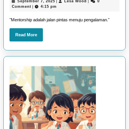
September
Lesa
September 7, 2025
Lesa Wood
0
|
|
Itu
7,
Wood
Comment
4:15 pm
|
Apa?
2025
"Mentorship adalah jalan pintas menuju pengalaman."
Pentingkah
untuk
Read
Read More
Masa
More
Depanmu?