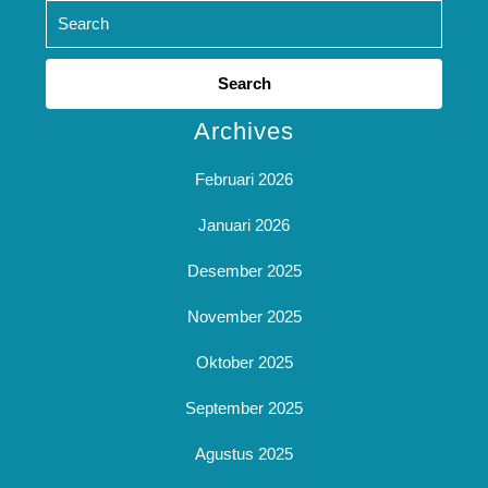
Search
for:
Archives
Februari 2026
Januari 2026
Desember 2025
November 2025
Oktober 2025
September 2025
Agustus 2025