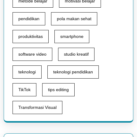
metode belajar
motivasi belajar
pendidikan
pola makan sehat
produktivitas
smartphone
software video
studio kreatif
teknologi
teknologi pendidikan
TikTok
tips editing
Transformasi Visual