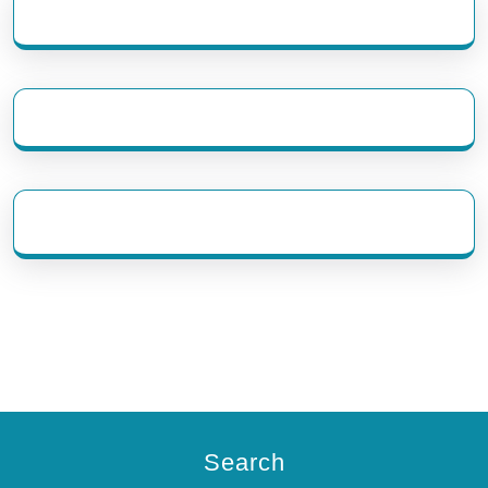
eratoto
Search