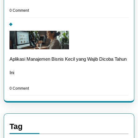
0 Comment
Aplikasi Manajemen Bisnis Kecil yang Wajib Dicoba Tahun
Ini
0 Comment
Tag