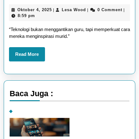
Pendidikan
Oktober
Lesa
Oktober 4, 2025
Lesa Wood
0 Comment
|
|
|
yang
4,
Wood
8:59 pm
Berubah
2025
“Teknologi bukan menggantikan guru, tapi memperkuat cara
Karena
mereka menginspirasi murid.”
Teknologi
Read
Read More
More
Baca Juga :