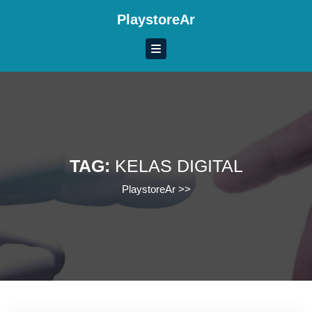
Skip
PlaystoreAr
to
content
Skip
to
content
TAG:
KELAS DIGITAL
PlaystoreAr
>>