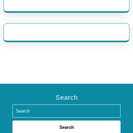
eratoto
Search
Search
for: