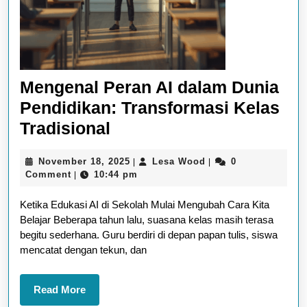
Mengenal Peran AI dalam Dunia
Pendidikan: Transformasi Kelas
Mengenal
Tradisional
Peran
November
Lesa
November 18, 2025
Lesa Wood
0
|
|
AI
18,
Wood
Comment
10:44 pm
|
dalam
2025
Ketika Edukasi AI di Sekolah Mulai Mengubah Cara Kita
Dunia
Belajar Beberapa tahun lalu, suasana kelas masih terasa
Pendidikan:
begitu sederhana. Guru berdiri di depan papan tulis, siswa
Transformasi
mencatat dengan tekun, dan
Kelas
Tradisional
Read
Read More
More