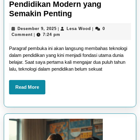
Pendidikan Modern yang
Peran
Semakin Penting
Teknologi
Desember
Lesa
Desember 9, 2025
Lesa Wood
0
|
|
dalam
9,
Wood
Comment
7:24 pm
|
Pendidikan
2025
Paragraf pembuka ini akan langsung membahas teknologi
Modern
dalam pendidikan yang kini menjadi fondasi utama dunia
yang
belajar. Saat saya pertama kali mengajar dua puluh tahun
Semakin
lalu, teknologi dalam pendidikan belum sekuat
Penting
Read
Read More
More