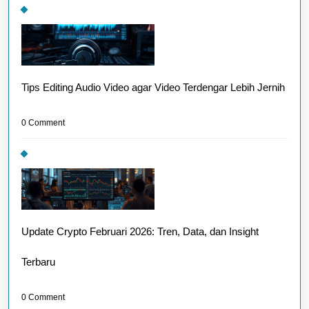
Tips Editing Audio Video agar Video Terdengar Lebih Jernih
0 Comment
Update Crypto Februari 2026: Tren, Data, dan Insight
Terbaru
0 Comment