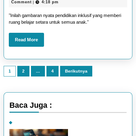
16,
Wood
Comment
4:18 pm
|
Akses
2025
"Inilah gambaran nyata pendidikan inklusif yang memberi
Belajar
ruang belajar setara untuk semua anak."
untuk
Semua
Read
Read More
Siswa
More
Paginasi
1
2
…
4
Berikutnya
pos
Baca Juga :