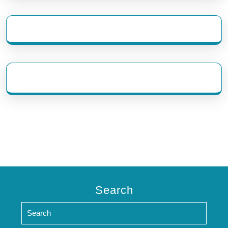
eratoto
Search