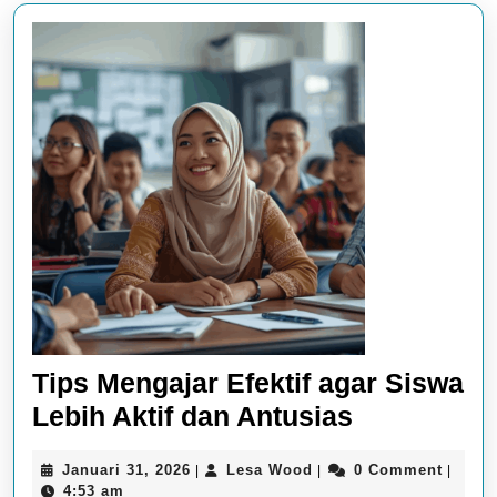
Tips Mengajar Efektif agar Siswa
Tips
Lebih Aktif dan Antusias
Mengajar
Januari
Lesa
Januari 31, 2026
Lesa Wood
0 Comment
|
|
|
Efektif
31,
Wood
4:53 am