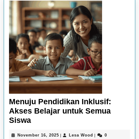
Menuju Pendidikan Inklusif:
Akses Belajar untuk Semua
Menuju
Siswa
Pendidikan
November
Lesa
November 16, 2025
Lesa Wood
0
|
|
Inklusif: