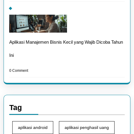
Aplikasi Manajemen Bisnis Kecil yang Wajib Dicoba Tahun
Ini
0 Comment
Tag
aplikasi android
aplikasi penghasil uang