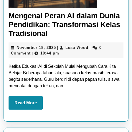
Mengenal Peran AI dalam Dunia
Pendidikan: Transformasi Kelas
Mengenal
Tradisional
Peran
November
Lesa
November 18, 2025
Lesa Wood
0
|
|
AI
18,
Wood
Comment
10:44 pm
|
dalam
2025
Ketika Edukasi AI di Sekolah Mulai Mengubah Cara Kita
Dunia
Belajar Beberapa tahun lalu, suasana kelas masih terasa
Pendidikan:
begitu sederhana. Guru berdiri di depan papan tulis, siswa
Transformasi
mencatat dengan tekun, dan
Kelas
Tradisional
Read
Read More
More