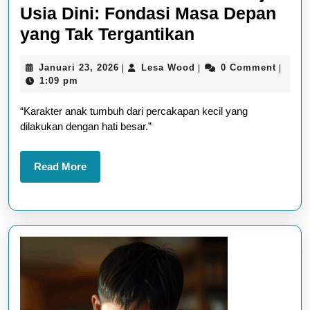
Usia Dini: Fondasi Masa Depan
Pendidikan
yang Tak Tergantikan
Karakter
Januari
Lesa
Januari 23, 2026
Lesa Wood
0 Comment
|
|
|
Anak
23,
Wood
1:09 pm
Sejak
2026
“Karakter anak tumbuh dari percakapan kecil yang
Usia
dilakukan dengan hati besar.”
Dini:
Fondasi
Read
Read More
Masa
More
Depan
yang
Tak
Tergantikan