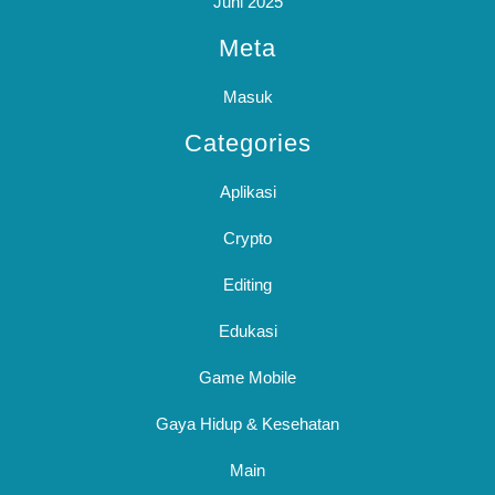
Juni 2025
Meta
Masuk
Categories
Aplikasi
Crypto
Editing
Edukasi
Game Mobile
Gaya Hidup & Kesehatan
Main