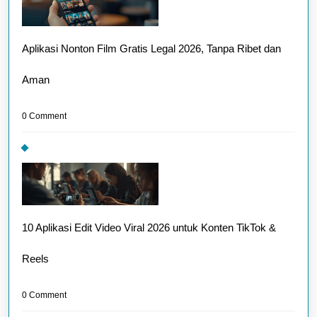
Aplikasi Nonton Film Gratis Legal 2026, Tanpa Ribet dan
Aman
0 Comment
10 Aplikasi Edit Video Viral 2026 untuk Konten TikTok &
Reels
0 Comment