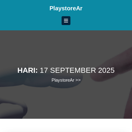
Skip
PlaystoreAr
to
content
Skip
to
content
HARI:
17 SEPTEMBER 2025
PlaystoreAr
>>