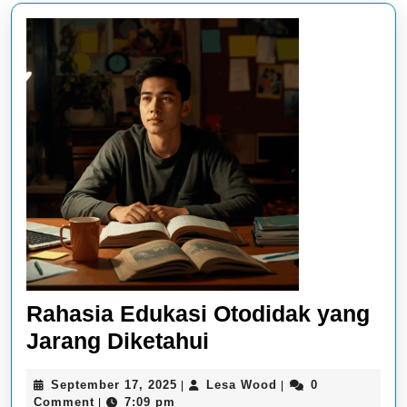
Rahasia Edukasi Otodidak yang
Rahasia
Jarang Diketahui
Edukasi
September
Lesa
September 17, 2025
Lesa Wood
0
|
|
Otodidak
17,
Wood
Comment
7:09 pm
|