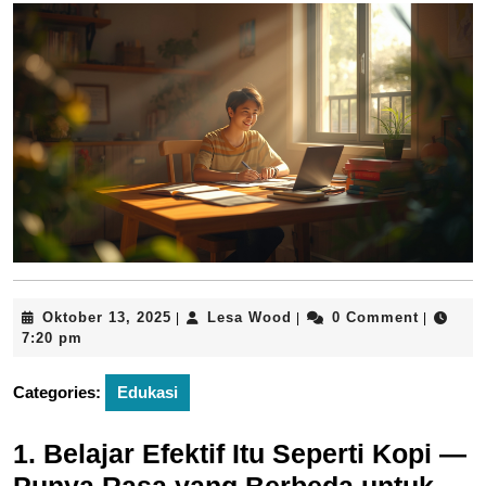
Oktober
Lesa
Oktober 13, 2025
Lesa Wood
0 Comment
|
|
|
13,
Wood
7:20 pm
2025
Categories:
Edukasi
1. Belajar Efektif Itu Seperti Kopi —
Punya Rasa yang Berbeda untuk