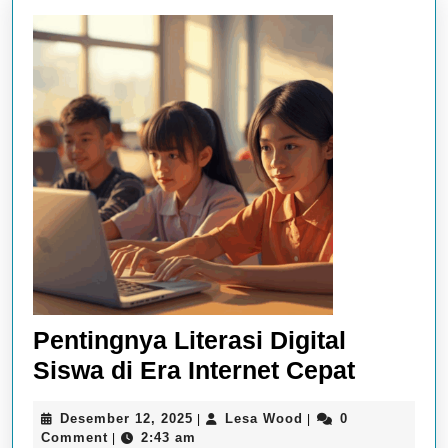
Pentingnya Literasi Digital
Penting
Siswa di Era Internet Cepat
Literasi
Desember
Lesa
Desember 12, 2025
Lesa Wood
0
|
|
Digital
12,
Wood
Comment
2:43 am
|