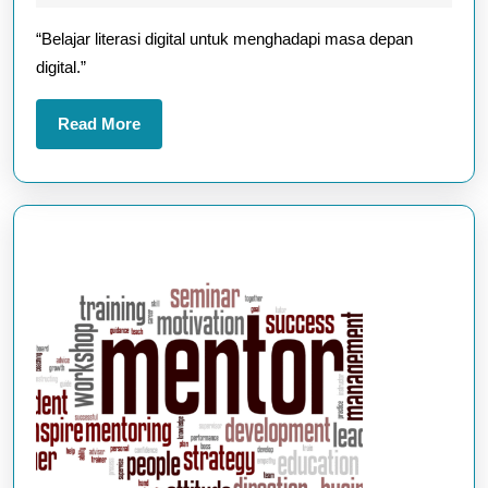
Siswa
2025
“Belajar literasi digital untuk menghadapi masa depan
di
digital.”
Era
Internet
Read
Read More
Cepat
More