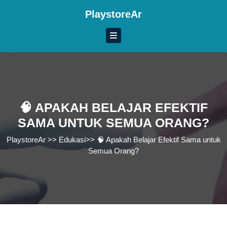
Skip
PlaystoreAr
to
content
Skip
to
content
🧠 APAKAH BELAJAR EFEKTIF
SAMA UNTUK SEMUA ORANG?
PlaystoreAr
>>
Edukasi
>>
🧠 Apakah Belajar Efektif Sama untuk
Semua Orang?