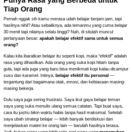
Tiap Orang
Pernah nggak sih kamu merasa udah belajar berjam-jam, tapi
hasilnya nihil? Atau sebaliknya, ada temanmu yang cuma belajar
30 menit tapi nilainya selalu tinggi? Nah, di situlah muncul
pertanyaan besar:
apakah belajar efektif sama untuk semua
orang?
Kalau kita ibaratkan belajar itu seperti kopi, maka “efektif” adalah
rasa yang dihasilkan. Ada orang yang suka kopi hitam tanpa
gula, tapi ada juga yang baru bisa menikmati kopi kalau dicampur
susu dan karamel. Intinya,
belajar efektif itu personal
—
tergantung dari bagaimana otak, emosi, dan kebiasaan masing-
masing bekerja.
Dulu saya juga sering frustrasi. Saya ikut gaya belajar teman
saya yang suka menulis ulang semua catatan. Tapi buat saya,
cara itu justru bikin waktu habis tanpa hasil maksimal. Setelah
saya ubah strategi belajar — lebih banyak berdiskusi dan
menjelaskan materi ke orang lain — barulah hasilnya terasa.
Jadi, bukan siapa yang lebih rajin, tapi siapa yang
menemukan