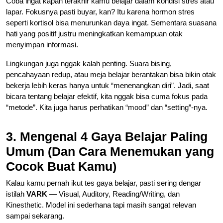
Coba ingat kapan terakhir kamu belajar dalam kondisi stres atau
lapar. Fokusnya pasti buyar, kan? Itu karena hormon stres
seperti kortisol bisa menurunkan daya ingat. Sementara suasana
hati yang positif justru meningkatkan kemampuan otak
menyimpan informasi.
Lingkungan juga nggak kalah penting. Suara bising,
pencahayaan redup, atau meja belajar berantakan bisa bikin otak
bekerja lebih keras hanya untuk “menenangkan diri”. Jadi, saat
bicara tentang belajar efektif, kita nggak bisa cuma fokus pada
“metode”. Kita juga harus perhatikan “mood” dan “setting”-nya.
3. Mengenal 4 Gaya Belajar Paling
Umum (Dan Cara Menemukan yang
Cocok Buat Kamu)
Kalau kamu pernah ikut tes gaya belajar, pasti sering dengar
istilah
VARK
— Visual, Auditory, Reading/Writing, dan
Kinesthetic. Model ini sederhana tapi masih sangat relevan
sampai sekarang.