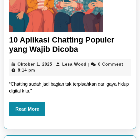
10 Aplikasi Chatting Populer
10
yang Wajib Dicoba
Aplikasi
Oktober
Lesa
Oktober 1, 2025
Lesa Wood
0 Comment
|
|
|
Chatting
1,
Wood
8:14 pm
Populer
2025
“Chatting sudah jadi bagian tak terpisahkan dari gaya hidup
yang
digital kita.”
Wajib
Dicoba
Read
Read More
More