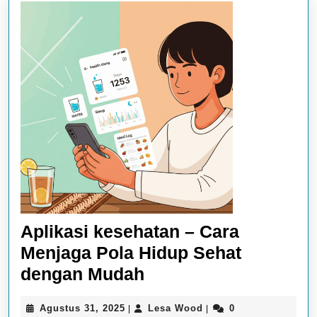
Aplikasi kesehatan – Cara
Menjaga Pola Hidup Sehat
Aplikasi
dengan Mudah
kesehatan
Agustus
Lesa
Agustus 31, 2025
Lesa Wood
0
|
|
–