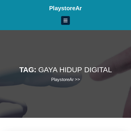
Skip
PlaystoreAr
to
content
Skip
to
content
TAG:
GAYA HIDUP DIGITAL
PlaystoreAr
>>