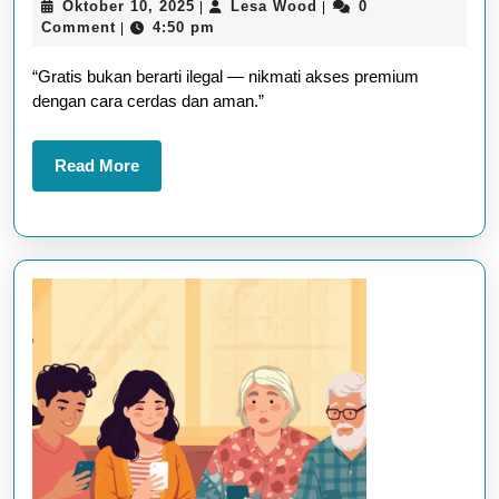
Oktober
Lesa
Oktober 10, 2025
Lesa Wood
0
|
|
Akses
10,
Wood
Comment
4:50 pm
|
Premium
2025
“Gratis bukan berarti ilegal — nikmati akses premium
Aplikasi
dengan cara cerdas dan aman.”
Tanpa
Bayar
Read
Read More
(Legal
More
&
Aman
2025)