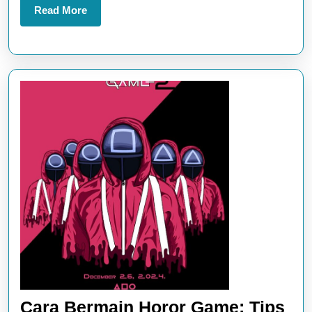
Read
Read More
More
Cara Bermain Horor Game: Tips