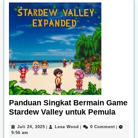
Panduan Singkat Bermain Game
Pand
Stardew Valley untuk Pemula
Singk
Juli
Lesa
Juli 24, 2025
Lesa Wood
0 Comment
|
|
|
Berma
24,
Wood
9:56 am