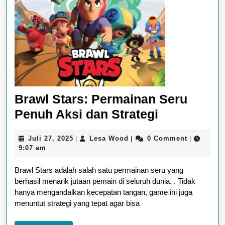
Brawl Stars: Permainan Seru
Brawl
Penuh Aksi dan Strategi
Stars:
Juli
Lesa
Juli 27, 2025
Lesa Wood
0 Comment
|
|
|
Permainan
27,
Wood
9:07 am
Seru
2025
Brawl Stars adalah salah satu permainan seru yang
Penuh
berhasil menarik jutaan pemain di seluruh dunia. . Tidak
Aksi
hanya mengandalkan kecepatan tangan, game ini juga
dan
menuntut strategi yang tepat agar bisa
Strategi