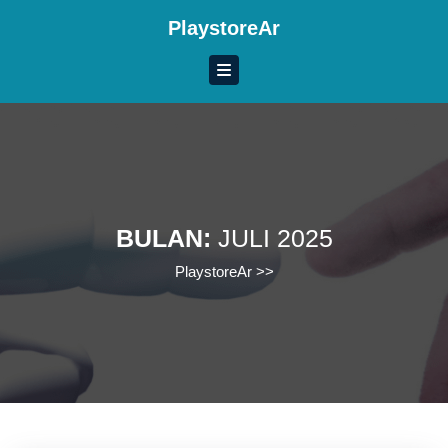
Skip
PlaystoreAr
to
content
Skip
to
content
BULAN:
JULI 2025
PlaystoreAr
>>