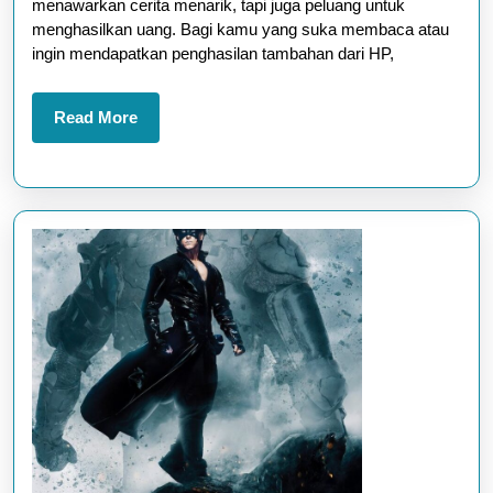
menawarkan cerita menarik, tapi juga peluang untuk
Baca,
menghasilkan uang. Bagi kamu yang suka membaca atau
Undang,
ingin mendapatkan penghasilan tambahan dari HP,
dan
Dapatkan
Read
Read More
More
Cuan