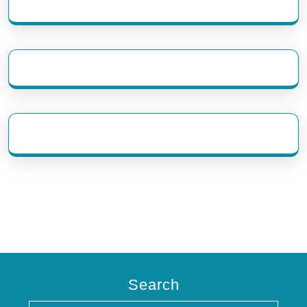
eratoto
Search