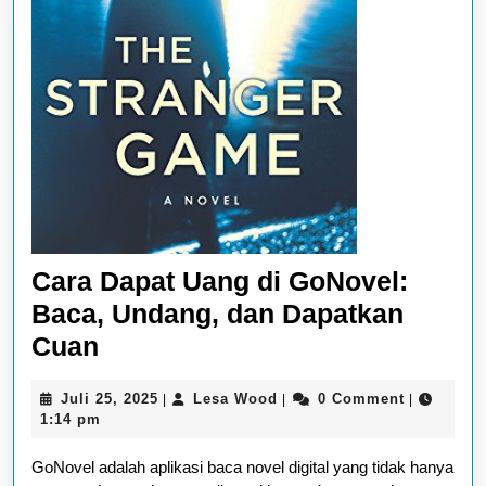
Cara Dapat Uang di GoNovel:
Baca, Undang, dan Dapatkan
Cara
Cuan
Dapat
Juli
Lesa
Juli 25, 2025
Lesa Wood
0 Comment
|
|
|
Uang
25,
Wood
1:14 pm
di
2025
GoNovel adalah aplikasi baca novel digital yang tidak hanya
GoNovel: