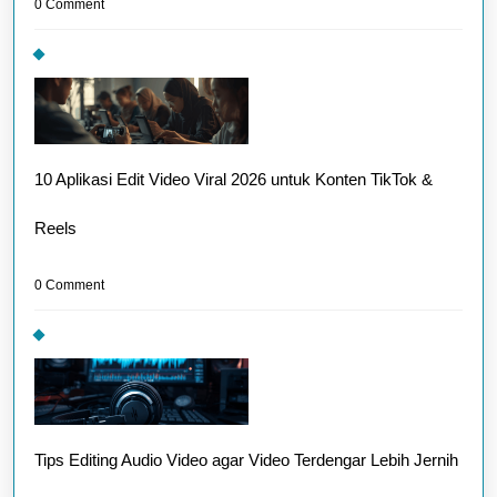
0 Comment
10 Aplikasi Edit Video Viral 2026 untuk Konten TikTok &
Reels
0 Comment
Tips Editing Audio Video agar Video Terdengar Lebih Jernih