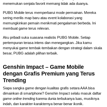
menemukan senjata favorit memang tidak ada duanya.
PUBG Mobile terus memperbarui mode permainan. Mereka
sering merilis map baru atau event kolaborasi yang
memungkinkan pemain menikmati pengalaman berbeda. Ini
membuat game terus relevan.
Aku pribadi suka suasana realistis PUBG Mobile. Setiap
pertempuran terasa intens dan menegangkan. Jika kamu
menyukai game tembak-tembakan dengan strategi dalam skala
besar, PUBG adalah pilihan terbaik.
Genshin Impact – Game Mobile
dengan Grafis Premium yang Terus
Trending
Siapa sangka game dengan kualitas grafis setara AAA bisa
dimainkan di smartphone? Genshin Impact selalu masuk daftar
game online trending
karena dunia terbukanya luas, musiknya
indah, dan karakter-karakternya benar-benar ikonik.