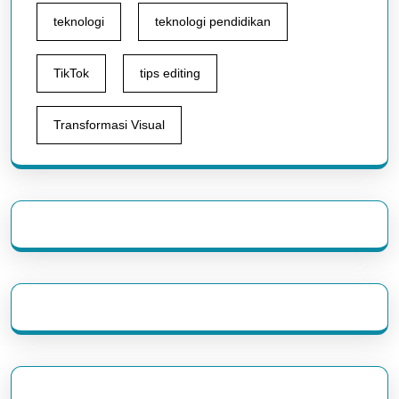
teknologi
teknologi pendidikan
TikTok
tips editing
Transformasi Visual
eratoto