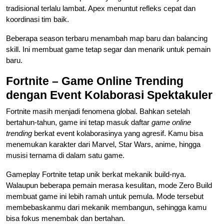
tradisional terlalu lambat. Apex menuntut refleks cepat dan
koordinasi tim baik.
Beberapa season terbaru menambah map baru dan balancing
skill. Ini membuat game tetap segar dan menarik untuk pemain
baru.
Fortnite – Game Online Trending
dengan Event Kolaborasi Spektakuler
Fortnite masih menjadi fenomena global. Bahkan setelah
bertahun-tahun, game ini tetap masuk daftar
game online
trending
berkat event kolaborasinya yang agresif. Kamu bisa
menemukan karakter dari Marvel, Star Wars, anime, hingga
musisi ternama di dalam satu game.
Gameplay Fortnite tetap unik berkat mekanik build-nya.
Walaupun beberapa pemain merasa kesulitan, mode Zero Build
membuat game ini lebih ramah untuk pemula. Mode tersebut
membebaskanmu dari mekanik membangun, sehingga kamu
bisa fokus menembak dan bertahan.