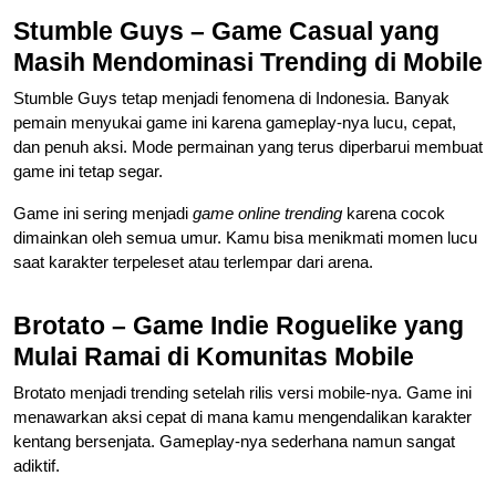
Stumble Guys – Game Casual yang
Masih Mendominasi Trending di Mobile
Stumble Guys tetap menjadi fenomena di Indonesia. Banyak
pemain menyukai game ini karena gameplay-nya lucu, cepat,
dan penuh aksi. Mode permainan yang terus diperbarui membuat
game ini tetap segar.
Game ini sering menjadi
game online trending
karena cocok
dimainkan oleh semua umur. Kamu bisa menikmati momen lucu
saat karakter terpeleset atau terlempar dari arena.
Brotato – Game Indie Roguelike yang
Mulai Ramai di Komunitas Mobile
Brotato menjadi trending setelah rilis versi mobile-nya. Game ini
menawarkan aksi cepat di mana kamu mengendalikan karakter
kentang bersenjata. Gameplay-nya sederhana namun sangat
adiktif.