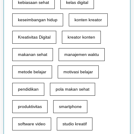
kebiasaan sehat
kelas digital
keseimbangan hidup
konten kreator
Kreativitas Digital
kreator konten
makanan sehat
manajemen waktu
metode belajar
motivasi belajar
pendidikan
pola makan sehat
produktivitas
smartphone
software video
studio kreatif