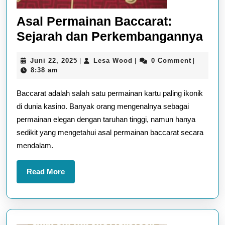
Asal Permainan Baccarat:
Asa
Sejarah dan Perkembangannya
Per
Juni
Lesa
Juni 22, 2025
Lesa Wood
0 Comment
|
|
|
Bac
22,
Wood
8:38 am
Sej
2025
Baccarat adalah salah satu permainan kartu paling ikonik
dan
di dunia kasino. Banyak orang mengenalnya sebagai
Per
permainan elegan dengan taruhan tinggi, namun hanya
sedikit yang mengetahui asal permainan baccarat secara
mendalam.
Read
Read More
More