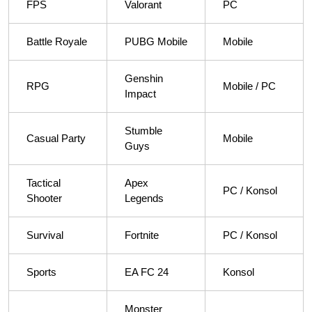
FPS
Valorant
PC
Battle Royale
PUBG Mobile
Mobile
Genshin
RPG
Mobile / PC
Impact
Stumble
Casual Party
Mobile
Guys
Tactical
Apex
PC / Konsol
Shooter
Legends
Survival
Fortnite
PC / Konsol
Sports
EA FC 24
Konsol
Monster