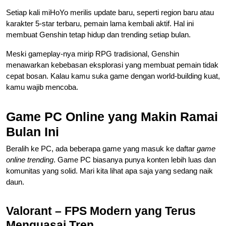
Setiap kali miHoYo merilis update baru, seperti region baru atau
karakter 5-star terbaru, pemain lama kembali aktif. Hal ini
membuat Genshin tetap hidup dan trending setiap bulan.
Meski gameplay-nya mirip RPG tradisional, Genshin
menawarkan kebebasan eksplorasi yang membuat pemain tidak
cepat bosan. Kalau kamu suka game dengan world-building kuat,
kamu wajib mencoba.
Game PC Online yang Makin Ramai
Bulan Ini
Beralih ke PC, ada beberapa game yang masuk ke daftar
game
online trending
. Game PC biasanya punya konten lebih luas dan
komunitas yang solid. Mari kita lihat apa saja yang sedang naik
daun.
Valorant – FPS Modern yang Terus
Menguasai Tren