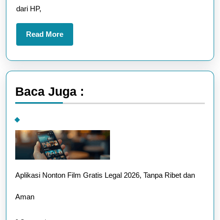
dan
dari HP,
Dapatkan
Cuan
Read
Read More
More
Baca Juga :
Aplikasi Nonton Film Gratis Legal 2026, Tanpa Ribet dan
Aman