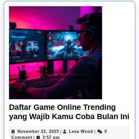
Daftar Game Online Trending
Da
yang Wajib Kamu Coba Bulan Ini
G
November
Lesa
November 22, 2025
Lesa Wood
0
|
|
On
22,
Wood
Comment
3:57 pm
|