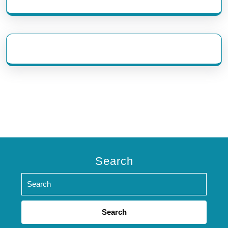
eratoto
Search
Search
for: