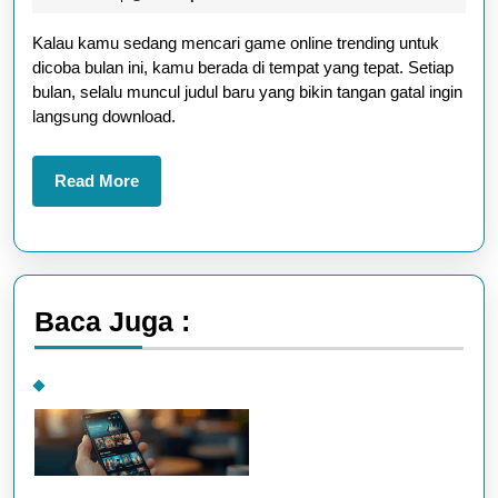
Tr
2025
Kalau kamu sedang mencari game online trending untuk
ya
dicoba bulan ini, kamu berada di tempat yang tepat. Setiap
Wa
bulan, selalu muncul judul baru yang bikin tangan gatal ingin
K
langsung download.
Co
Bu
Read
Read More
More
Ini
Baca Juga :