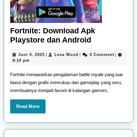
Fortnite: Download Apk
Fortnite:
Playstore dan Android
Download
Juni
Lesa
Juni 4, 2025
Lesa Wood
0 Comment
|
|
|
Apk
4,
Wood
8:10 pm
Playstore
2025
Fortnite menawarkan pengalaman battle royale yang luar
dan
biasa dengan grafis memukau dan gameplay yang seru,
Android
membuatnya menjadi favorit di kalangan gamers.
Read
Read More
More