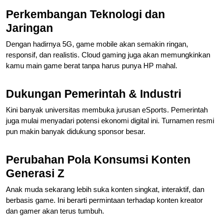
Perkembangan Teknologi dan
Jaringan
Dengan hadirnya 5G, game mobile akan semakin ringan,
responsif, dan realistis. Cloud gaming juga akan memungkinkan
kamu main game berat tanpa harus punya HP mahal.
Dukungan Pemerintah & Industri
Kini banyak universitas membuka jurusan eSports. Pemerintah
juga mulai menyadari potensi ekonomi digital ini. Turnamen resmi
pun makin banyak didukung sponsor besar.
Perubahan Pola Konsumsi Konten
Generasi Z
Anak muda sekarang lebih suka konten singkat, interaktif, dan
berbasis game. Ini berarti permintaan terhadap konten kreator
dan gamer akan terus tumbuh.