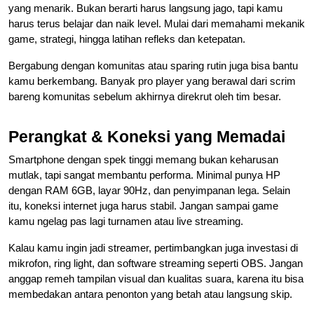
yang menarik. Bukan berarti harus langsung jago, tapi kamu
harus terus belajar dan naik level. Mulai dari memahami mekanik
game, strategi, hingga latihan refleks dan ketepatan.
Bergabung dengan komunitas atau sparing rutin juga bisa bantu
kamu berkembang. Banyak pro player yang berawal dari scrim
bareng komunitas sebelum akhirnya direkrut oleh tim besar.
Perangkat & Koneksi yang Memadai
Smartphone dengan spek tinggi memang bukan keharusan
mutlak, tapi sangat membantu performa. Minimal punya HP
dengan RAM 6GB, layar 90Hz, dan penyimpanan lega. Selain
itu, koneksi internet juga harus stabil. Jangan sampai game
kamu ngelag pas lagi turnamen atau live streaming.
Kalau kamu ingin jadi streamer, pertimbangkan juga investasi di
mikrofon, ring light, dan software streaming seperti OBS. Jangan
anggap remeh tampilan visual dan kualitas suara, karena itu bisa
membedakan antara penonton yang betah atau langsung skip.