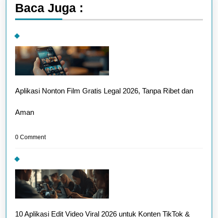
Baca Juga :
Aplikasi Nonton Film Gratis Legal 2026, Tanpa Ribet dan
Aman
0 Comment
10 Aplikasi Edit Video Viral 2026 untuk Konten TikTok &