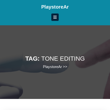
Skip
PlaystoreAr
to
content
Skip
to
content
TAG:
TONE EDITING
PlaystoreAr
>>