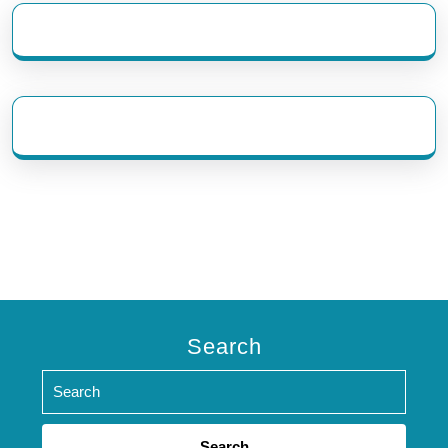
eratoto
Search
Search
for: