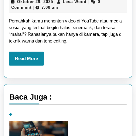
Oktober
Lesa
Oktober 29, 2025
Lesa Wood
0
|
|
&
29,
Wood
Comment
7:00 am
|
Tone
2025
Pernahkah kamu menonton video di YouTube atau media
Editing
sosial yang terlihat begitu halus, sinematik, dan terasa
yang
“mahal”? Rahasianya bukan hanya di kamera, tapi juga di
Bikin
teknik warna dan tone editing.
Video
Kamu
Read
Read More
More
Terlihat
Lebih
“Mahal”
Baca Juga :