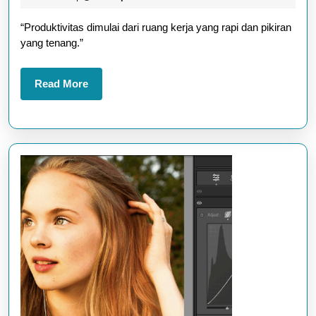
Terb
2025
“Produktivitas dimulai dari ruang kerja yang rapi dan pikiran
Bula
yang tenang.”
Ini
Read
Read More
More