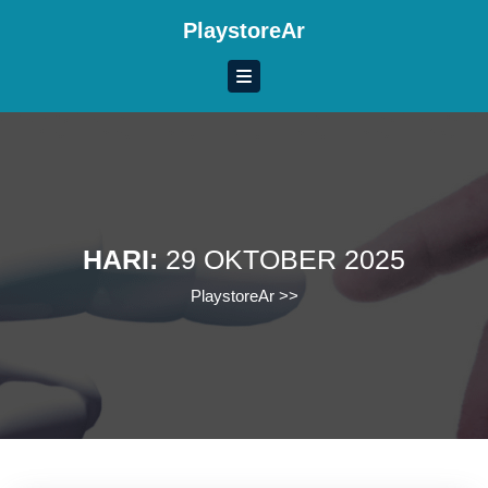
Skip
PlaystoreAr
to
content
Skip
to
content
HARI:
29 OKTOBER 2025
PlaystoreAr
>>