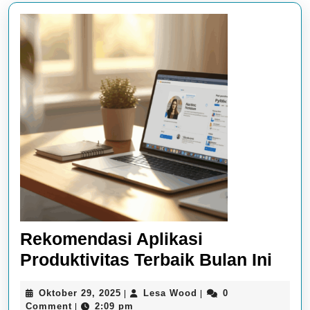
Rekomendasi Aplikasi
Rek
Produktivitas Terbaik Bulan Ini
Apli
Oktober
Lesa
Oktober 29, 2025
Lesa Wood
0
|
|
Prod
29,
Wood
Comment
2:09 pm
|