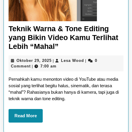
Teknik Warna & Tone Editing
yang Bikin Video Kamu Terlihat
Teknik
Lebih “Mahal”
Warna
Oktober
Lesa
Oktober 29, 2025
Lesa Wood
0
|
|
&
29,
Wood
Comment
7:00 am
|
Tone
2025
Pernahkah kamu menonton video di YouTube atau media
Editing
sosial yang terlihat begitu halus, sinematik, dan terasa
yang
“mahal”? Rahasianya bukan hanya di kamera, tapi juga di
Bikin
teknik warna dan tone editing.
Video
Kamu
Read
Read More
More
Terlihat