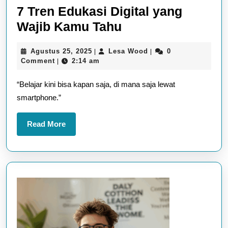
7 Tren Edukasi Digital yang
7
Wajib Kamu Tahu
Tren
Agustus
Lesa
Agustus 25, 2025
Lesa Wood
0
|
|
Edukasi
25,
Wood
Comment
2:14 am
|
Digital
2025
“Belajar kini bisa kapan saja, di mana saja lewat
yang
smartphone.”
Wajib
Kamu
Read
Read More
Tahu
More