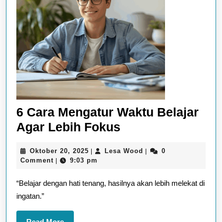
6 Cara Mengatur Waktu Belajar
6
Agar Lebih Fokus
Cara
Oktober
Lesa
Oktober 20, 2025
Lesa Wood
0
|
|
Mengatur
20,
Wood
Comment
9:03 pm
|
Waktu
2025
“Belajar dengan hati tenang, hasilnya akan lebih melekat di
Belajar
ingatan.”
Agar
Lebih
Read
Read More