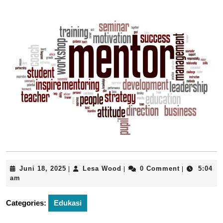
Juni
Lesa
Juni 18, 2025
Lesa Wood
0 Comment
5:04
|
|
|
18,
Wood
am
2025
Categories:
Edukasi