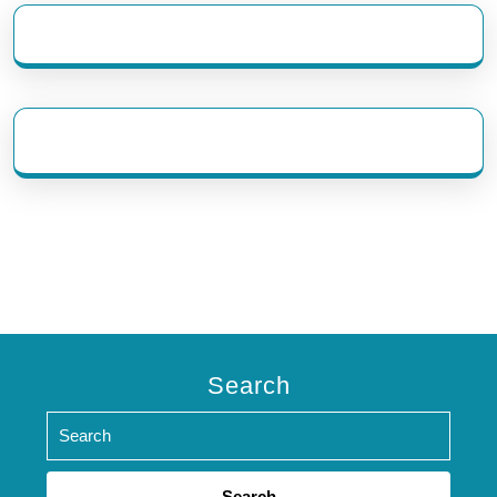
eratoto
Search
Search
for: