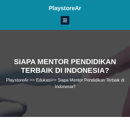
Skip
PlaystoreAr
to
content
Skip
to
content
SIAPA MENTOR PENDIDIKAN
TERBAIK DI INDONESIA?
PlaystoreAr
>>
Edukasi
>>
Siapa Mentor Pendidikan Terbaik di
Indonesia?