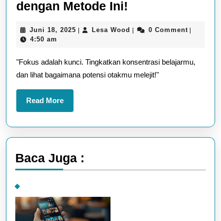
Tingkatkan
dengan Metode Ini!
Konsentrasi
Juni
Lesa
Juni 18, 2025
Lesa Wood
0 Comment
|
|
|
Belajar
18,
Wood
4:50 am
dengan
2025
"Fokus adalah kunci. Tingkatkan konsentrasi belajarmu,
Metode
dan lihat bagaimana potensi otakmu melejit!"
Ini!
Read
Read More
More
Baca Juga :