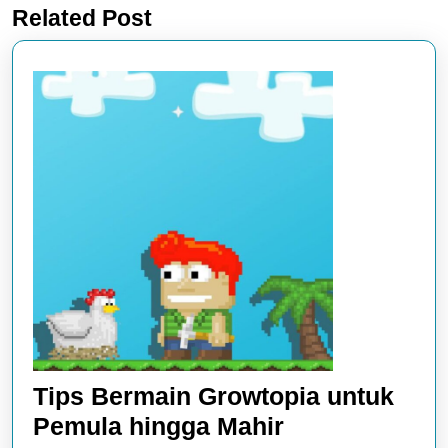
Related Post
post:
post:
Tips Bermain Growtopia untuk
Tips
Pemula hingga Mahir