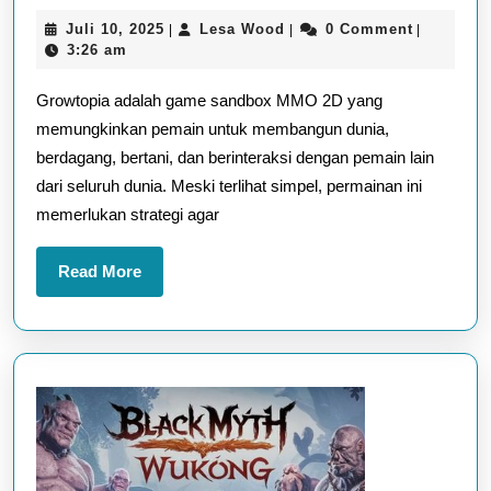
Bermain
Juli
Lesa
Juli 10, 2025
Lesa Wood
0 Comment
|
|
|
Growtopia
10,
Wood
3:26 am
untuk
2025
Growtopia adalah game sandbox MMO 2D yang
Pemula
memungkinkan pemain untuk membangun dunia,
hingga
berdagang, bertani, dan berinteraksi dengan pemain lain
Mahir
dari seluruh dunia. Meski terlihat simpel, permainan ini
memerlukan strategi agar
Read
Read More
More