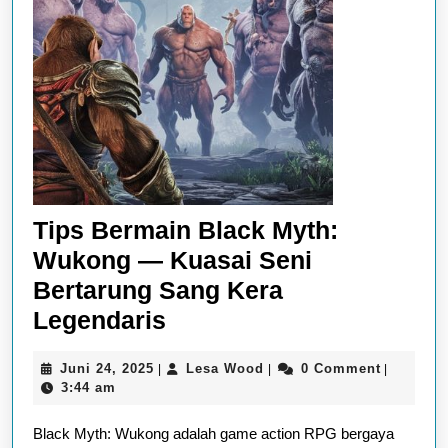
Tips Bermain Black Myth:
Wukong — Kuasai Seni
Bertarung Sang Kera
Tips
Legendaris
Bermain
Juni
Lesa
Juni 24, 2025
Lesa Wood
0 Comment
|
|
|
Black
24,
Wood
3:44 am
Myth:
2025
Black Myth: Wukong adalah game action RPG bergaya
Wukong