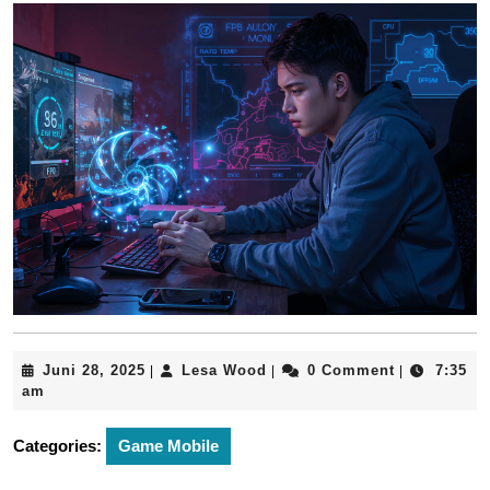
Juni
Lesa
Juni 28, 2025
Lesa Wood
0 Comment
7:35
|
|
|
28,
Wood
am
2025
Categories:
Game Mobile