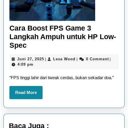
Cara Boost FPS Game 3
Langkah Ampuh untuk HP Low-
Cara
Spec
Boost
Juni
Lesa
Juni 27, 2025
Lesa Wood
0 Comment
|
|
|
FPS
27,
Wood
4:09 pm
Game
2025
“FPS tinggi lahir dari tweak cerdas, bukan sekadar doa.”
3
Langkah
Read
Read More
Ampuh
More
untuk
HP
Low-
Baca Juga :