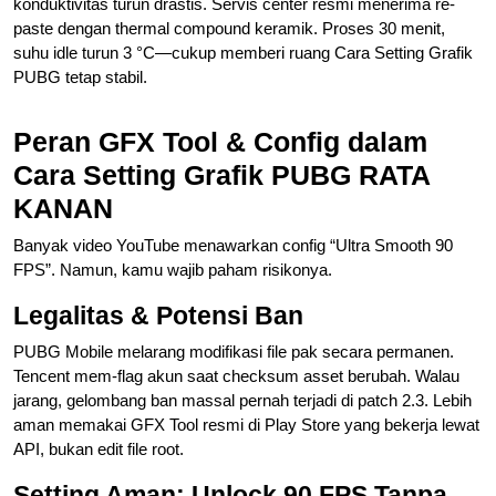
konduktivitas turun drastis. Servis center resmi menerima re-
paste dengan thermal compound keramik. Proses 30 menit,
suhu idle turun 3 °C—cukup memberi ruang Cara Setting Grafik
PUBG tetap stabil.
Peran GFX Tool & Config dalam
Cara Setting Grafik PUBG RATA
KANAN
Banyak video YouTube menawarkan config “Ultra Smooth 90
FPS”. Namun, kamu wajib paham risikonya.
Legalitas & Potensi Ban
PUBG Mobile melarang modifikasi file pak secara permanen.
Tencent mem‐flag akun saat checksum asset berubah. Walau
jarang, gelombang ban massal pernah terjadi di patch 2.3. Lebih
aman memakai GFX Tool resmi di Play Store yang bekerja lewat
API, bukan edit file root.
Setting Aman: Unlock 90 FPS Tanpa