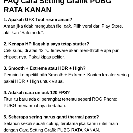
FAQ Cara Setting Grafik PUBG
RATA KANAN
1. Apakah GFX Tool resmi aman?
Aman jika tidak mengubah file
.pak
. Pilih versi dari Play Store,
aktifkan “Safemode”.
2. Kenapa HP flagship saya tetap stutter?
Cek suhu; di atas 42 °C firmware akan men-throttle apa pun
chipset-nya. Pakai kipas peltier.
3. Smooth + Extreme atau HDR + High?
Pemain kompetitif pilih Smooth + Extreme. Konten kreator sering
pakai HDR + High untuk visual.
4. Adakah cara unlock 120 FPS?
Fitur itu baru ada di perangkat tertentu seperti ROG Phone;
PUBG menambahnya bertahap.
5. Seberapa sering harus ganti thermal paste?
Setahun sekali sudah cukup, terutama jika kamu rutin main
dengan Cara Setting Grafik PUBG RATA KANAN.