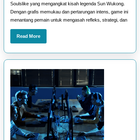
Soulslike yang mengangkat kisah legenda Sun Wukong.
—
Dengan grafis memukau dan pertarungan intens, game ini
Kuasai
menantang pemain untuk mengasah refleks, strategi, dan
Seni
Bertarung
Read
Read More
Sang
More
Kera
Legendaris