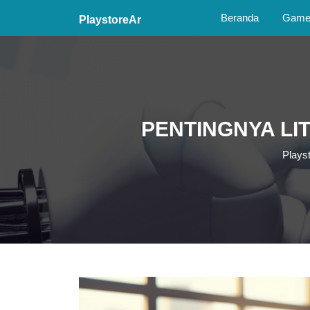
Skip
Beranda
Game 
PlaystoreAr
to
content
Skip
to
content
PENTINGNYA LIT
Plays