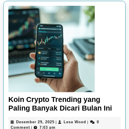
Koin Crypto Trending yang
Koin
Paling Banyak Dicari Bulan Ini
Cryp
Desember
Lesa
Desember 29, 2025
Lesa Wood
0
|
|
Tren
29,
Wood
Comment
7:03 pm
|