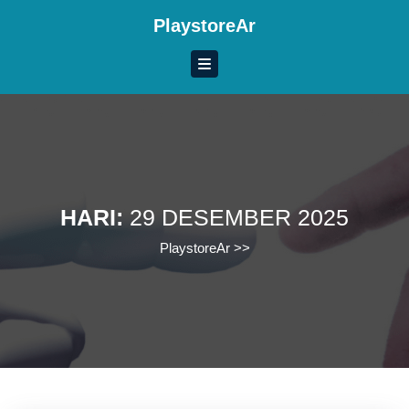
Skip
PlaystoreAr
to
content
Skip
to
content
HARI:
29 DESEMBER 2025
PlaystoreAr
>>