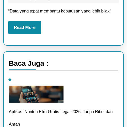
yang
2025
“Data yang tepat membantu keputusan yang lebih bijak”
Pali
Bany
Read
Read More
Dicar
More
Bula
Ini
Baca Juga :
Aplikasi Nonton Film Gratis Legal 2026, Tanpa Ribet dan
Aman