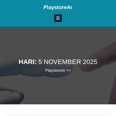
Skip
PlaystoreAr
to
content
Skip
to
content
HARI:
5 NOVEMBER 2025
PlaystoreAr
>>