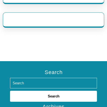
eratoto
Search
Search
for:
Archives