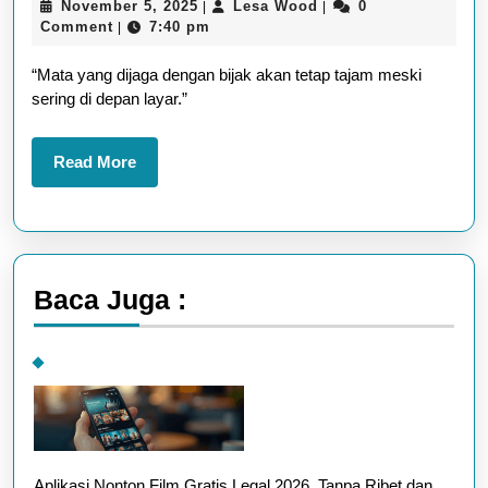
November
Lesa
November 5, 2025
Lesa Wood
0
|
|
Terhadap
5,
Wood
Comment
7:40 pm
|
Kesehatan
2025
“Mata yang dijaga dengan bijak akan tetap tajam meski
Mata
sering di depan layar.”
dan
Cara
Read
Read More
Melindunginya
More
Baca Juga :
Aplikasi Nonton Film Gratis Legal 2026, Tanpa Ribet dan