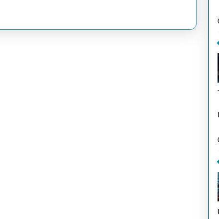
Kalor
Tanp
Gym