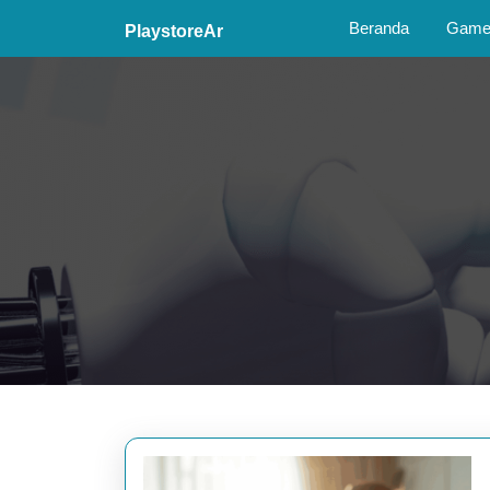
Skip
Beranda
Game 
PlaystoreAr
to
content
Skip
to
content