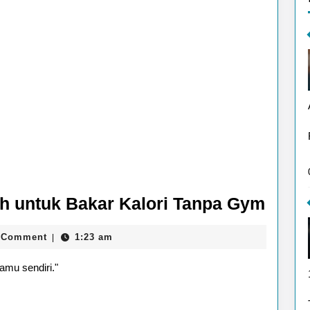
Aplik
ah untuk Bakar Kalori Tanpa Gym
Olah
 Comment
1:23 am
|
di
Rum
amu sendiri."
untu
Baka