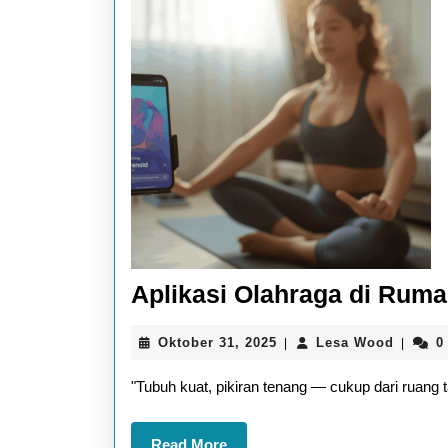
Aplikasi Olahraga di Rum
Oktober
Lesa
Oktober 31, 2025
Lesa Wood
0
|
|
31,
Wood
2025
"Tubuh kuat, pikiran tenang — cukup dari ruang t
Read
Read More