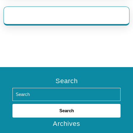
eratoto
Search
Search
for:
Archives