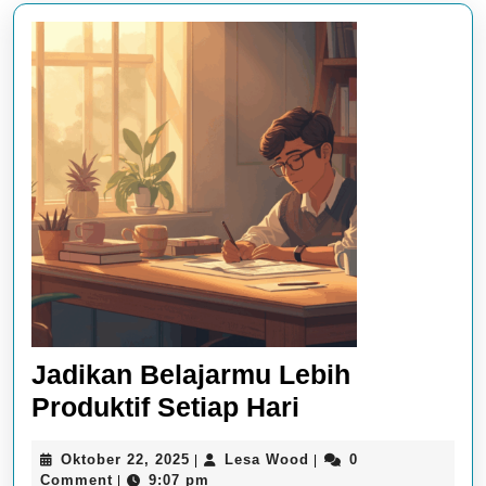
Jadikan Belajarmu Lebih
Jadikan
Produktif Setiap Hari
Belajarmu
Oktober
Lesa
Oktober 22, 2025
Lesa Wood
0
|
|
Lebih
22,
Wood
Comment
9:07 pm
|