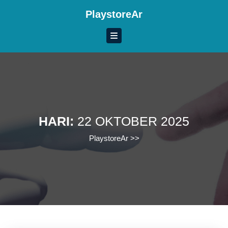
Skip
PlaystoreAr
to
content
Skip
to
content
HARI:
22 OKTOBER 2025
PlaystoreAr
>>