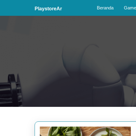
Skip
Beranda
Game 
PlaystoreAr
to
content
Skip
to
content