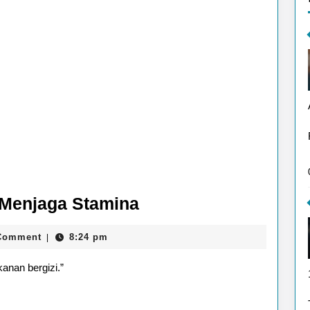
10
 Menjaga Stamina
Makanan
Comment
8:24 pm
|
Bergizi
untuk
anan bergizi.”
Menjaga
Stamina