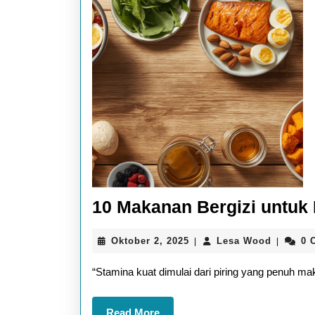
10 Makanan Bergizi untuk
Oktober
Lesa
Oktober 2, 2025
Lesa Wood
0 
|
|
2,
Wood
2025
“Stamina kuat dimulai dari piring yang penuh mak
Read
Read More