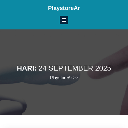
Skip
PlaystoreAr
to
content
Skip
to
content
HARI:
24 SEPTEMBER 2025
PlaystoreAr
>>