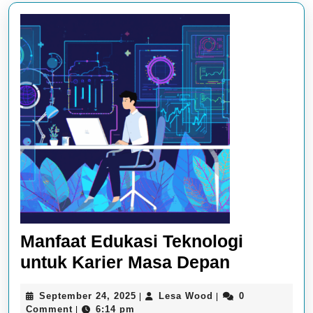
Manfaat Edukasi Teknologi
Manfaat
untuk Karier Masa Depan
Edukasi
September
Lesa
September 24, 2025
Lesa Wood
0
|
|
Teknologi
24,
Wood
Comment
6:14 pm
|