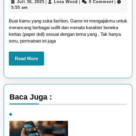
Juli
Lesa
Juli 30, 2025
Lesa Wood
0 Comment
|
|
|
Game
30,
Wood
5:55 am
Paper
2025
Buat kamu yang suka fashion. Game ini mengajakmu untuk
Doll
merancang berbagai outfit dan menata karakter boneka
Diary:
kertas (paper doll) sesuai dengan tema yang . Tak hanya
Serunya
seru, permainan ini juga
Jadi
Fashion
Read
Read More
More
Stylist
Virtual
Baca Juga :