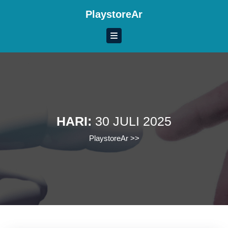
Skip
PlaystoreAr
to
content
Skip
to
content
HARI:
30 JULI 2025
PlaystoreAr
>>