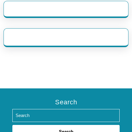
eratoto
Search
Search
for: