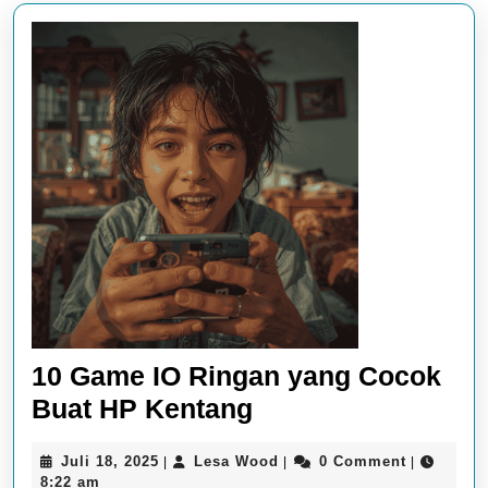
10 Game IO Ringan yang Cocok
10
Buat HP Kentang
Game
Juli
Lesa
Juli 18, 2025
Lesa Wood
0 Comment
|
|
|
IO
18,
Wood
8:22 am