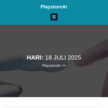
Skip
PlaystoreAr
to
content
Skip
to
content
HARI:
18 JULI 2025
PlaystoreAr
>>