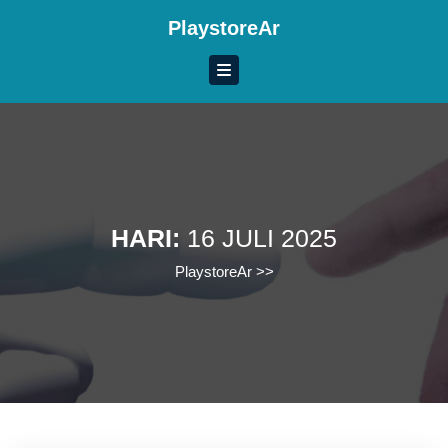
Skip
PlaystoreAr
to
content
Skip
to
content
HARI:
16 JULI 2025
PlaystoreAr
>>