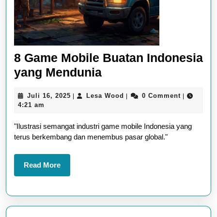
8 Game Mobile Buatan Indonesia
8
yang Mendunia
Game
Juli
Lesa
Juli 16, 2025
Lesa Wood
0 Comment
|
|
|
Mobile
16,
Wood
4:21 am
Buatan
2025
"Ilustrasi semangat industri game mobile Indonesia yang
Indonesia
terus berkembang dan menembus pasar global."
yang
Mendunia
Read
Read More
More