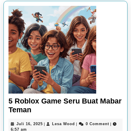
5 Roblox Game Seru Buat Mabar
5
Teman
Roblox
Juli
Lesa
Juli 16, 2025
Lesa Wood
0 Comment
|
|
|
Game
16,
Wood
6:57 am