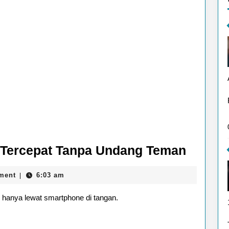
5
g Tercepat Tanpa Undang Teman
Aplikas
ment
6:03 am
|
Pengha
Uang
h hanya lewat smartphone di tangan.
Tercep
Tanpa