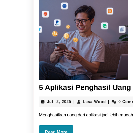
5 Aplikasi Penghasil Uan
Juli
Lesa
Juli 2, 2025
Lesa Wood
0 Com
|
|
2,
Wood
2025
Menghasilkan uang dari aplikasi jadi lebih muda
Read
Read More