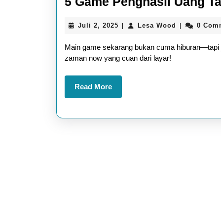
5 Game Penghasil Uang T
Juli
Lesa
Juli 2, 2025
Lesa Wood
0 Com
|
|
2,
Wood
2025
Main game sekarang bukan cuma hiburan—tapi j
zaman now yang cuan dari layar!
Read
Read More
More