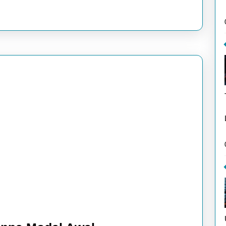
Undan
Teman