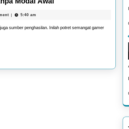
5
anpa Modal Awal
Game
ment
5:40 am
|
Penghasil
Uang
uga sumber penghasilan. Inilah potret semangat gamer
Tanpa
Modal
Awal