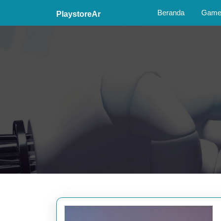
Skip
Beranda
Game 
PlaystoreAr
to
content
Skip
to
content