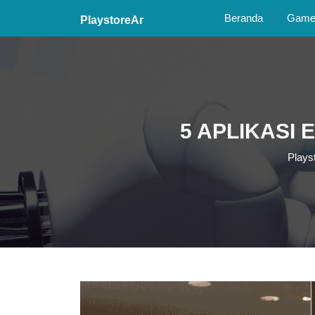
Skip
Beranda
Game 
PlaystoreAr
to
content
Skip
to
content
5 APLIKASI 
Plays