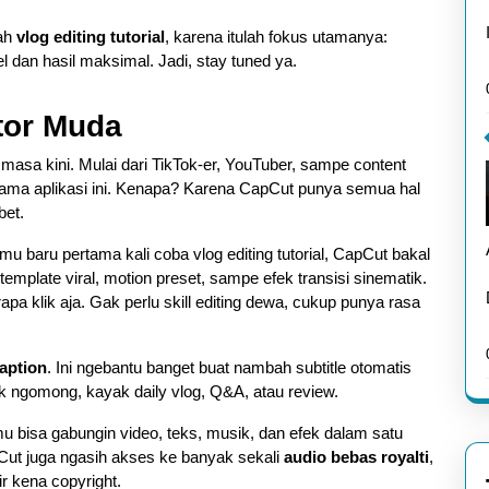
lah
vlog editing tutorial
, karena itulah fokus utamanya:
l dan hasil maksimal. Jadi, stay tuned ya.
ator Muda
 masa kini. Mulai dari TikTok-er, YouTuber, sampe content
 sama aplikasi ini. Kenapa? Karena CapCut punya semua hal
bet.
mu baru pertama kali coba vlog editing tutorial, CapCut bakal
template viral, motion preset, sampe efek transisi sinematik.
 klik aja. Gak perlu skill editing dewa, cukup punya rasa
aption
. Ini ngebantu banget buat nambah subtitle otomatis
k ngomong, kayak daily vlog, Q&A, atau review.
amu bisa gabungin video, teks, musik, dan efek dalam satu
Cut juga ngasih akses ke banyak sekali
audio bebas royalti
,
r kena copyright.