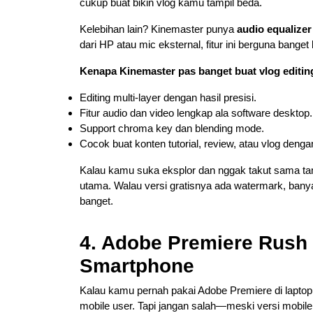
cukup buat bikin vlog kamu tampil beda.
Kelebihan lain? Kinemaster punya
audio equalizer
dari HP atau mic eksternal, fitur ini berguna banget
Kenapa Kinemaster pas banget buat vlog editing
Editing multi-layer dengan hasil presisi.
Fitur audio dan video lengkap ala software desktop.
Support chroma key dan blending mode.
Cocok buat konten tutorial, review, atau vlog deng
Kalau kamu suka eksplor dan nggak takut sama tam
utama. Walau versi gratisnya ada watermark, banyak 
banget.
4. Adobe Premiere Rush 
Smartphone
Kalau kamu pernah pakai Adobe Premiere di laptop
mobile user. Tapi jangan salah—meski versi mobil