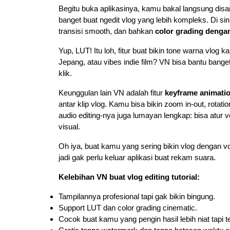
Begitu buka aplikasinya, kamu bakal langsung disam
banget buat ngedit vlog yang lebih kompleks. Di si
transisi smooth, dan bahkan
color grading denga
Yup, LUT! Itu loh, fitur buat bikin tone warna vlog 
Jepang, atau vibes indie film? VN bisa bantu bang
klik.
Keunggulan lain VN adalah fitur
keyframe animati
antar klip vlog. Kamu bisa bikin zoom in-out, rotati
audio editing-nya juga lumayan lengkap: bisa atur v
visual.
Oh iya, buat kamu yang sering bikin vlog dengan vo
jadi gak perlu keluar aplikasi buat rekam suara.
Kelebihan VN buat vlog editing tutorial:
Tampilannya profesional tapi gak bikin bingung.
Support LUT dan color grading cinematic.
Cocok buat kamu yang pengin hasil lebih niat tapi t