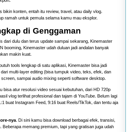
xport.
kin konten, entah itu review, travel, atau daily vlog.
kup ramah untuk pemula selama kamu mau eksplor.
engkap di Genggaman
is dari dulu dan terus update sampai sekarang, Kinemaster
N booming, Kinemaster udah duluan jadi andalan banyak
ahkan makin kuat.
butuh tools lengkap di satu aplikasi, Kinemaster bisa jadi
 dari multi-layer editing (bisa tumpuk video, teks, efek, dan
 screen, sampai audio mixing seperti software desktop.
mu bisa atur resolusi video sesuai kebutuhan, dari HD 720p
l vlog terlihat profesional dan tajam di YouTube. Belum lagi
1 buat Instagram Feed, 9:16 buat Reels/TikTok, dan tentu aja
tore-nya
. Di sini kamu bisa download berbagai efek, transisi,
n. Beberapa memang premium, tapi yang gratisan juga udah