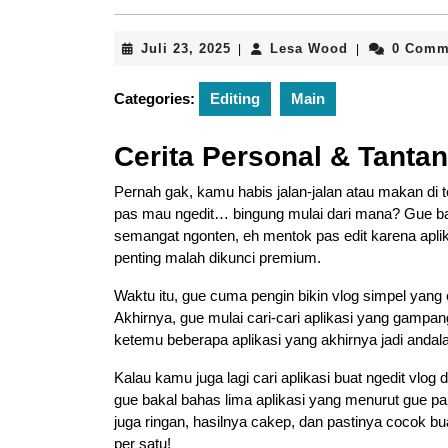
Juli
Lesa
Juli 23, 2025
Lesa Wood
0 Comm
|
|
23,
Wood
2025
Categories:
Editing
Main
Cerita Personal & Tantan
Pernah gak, kamu habis jalan-jalan atau makan di te
pas mau ngedit… bingung mulai dari mana? Gue ban
semangat ngonten, eh mentok pas edit karena aplikas
penting malah dikunci premium.
Waktu itu, gue cuma pengin bikin vlog simpel yang es
Akhirnya, gue mulai cari-cari aplikasi yang gampang 
ketemu beberapa aplikasi yang akhirnya jadi andalan 
Kalau kamu juga lagi cari aplikasi buat ngedit vlog 
gue bakal bahas lima aplikasi yang menurut gue pal
juga ringan, hasilnya cakep, dan pastinya cocok b
per satu!