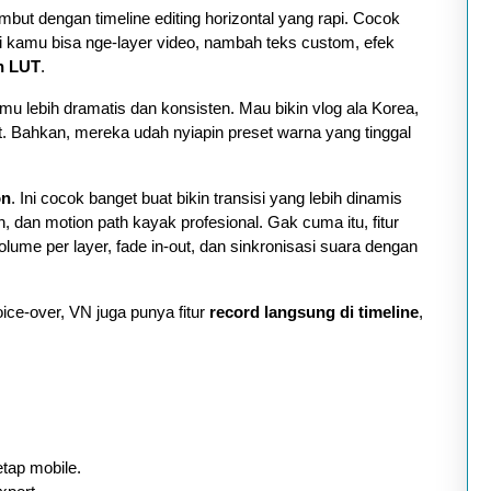
but dengan timeline editing horizontal yang rapi. Cocok
ni kamu bisa nge-layer video, nambah teks custom, efek
n LUT
.
kamu lebih dramatis dan konsisten. Mau bikin vlog ala Korea,
et. Bahkan, mereka udah nyiapin preset warna yang tinggal
on
. Ini cocok banget buat bikin transisi yang lebih dinamis
on, dan motion path kayak profesional. Gak cuma itu, fitur
olume per layer, fade in-out, dan sinkronisasi suara dengan
ice-over, VN juga punya fitur
record langsung di timeline
,
etap mobile.