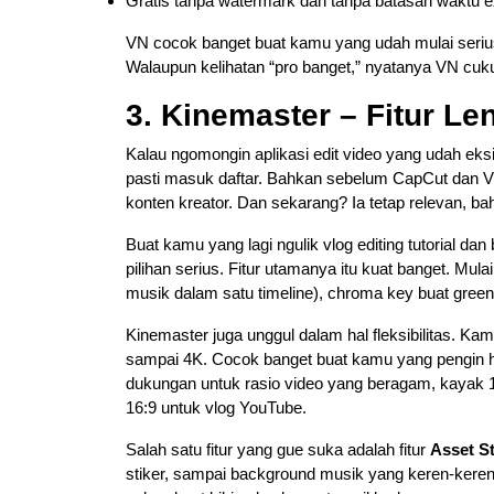
Gratis tanpa watermark dan tanpa batasan waktu e
VN cocok banget buat kamu yang udah mulai serius bi
Walaupun kelihatan “pro banget,” nyatanya VN cu
3. Kinemaster – Fitur L
Kalau ngomongin aplikasi edit video yang udah eks
pasti masuk daftar. Bahkan sebelum CapCut dan V
konten kreator. Dan sekarang? Ia tetap relevan, b
Buat kamu yang lagi ngulik vlog editing tutorial dan 
pilihan serius. Fitur utamanya itu kuat banget. Mulai
musik dalam satu timeline), chroma key buat green
Kinemaster juga unggul dalam hal fleksibilitas. Ka
sampai 4K. Cocok banget buat kamu yang pengin hasi
dukungan untuk rasio video yang beragam, kayak 1:
16:9 untuk vlog YouTube.
Salah satu fitur yang gue suka adalah fitur
Asset S
stiker, sampai background musik yang keren-kere