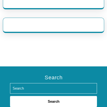
eratoto
Search
Search
for: