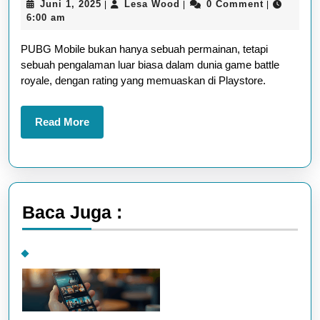
Juni
Lesa
Juni 1, 2025
Lesa Wood
0 Comment
|
|
|
Ulasan
1,
Wood
6:00 am
Rating
2025
PUBG Mobile bukan hanya sebuah permainan, tetapi
Positif
sebuah pengalaman luar biasa dalam dunia game battle
dan
royale, dengan rating yang memuaskan di Playstore.
Link
Download
Read
Read More
Resmi
More
untuk
Android
Baca Juga :