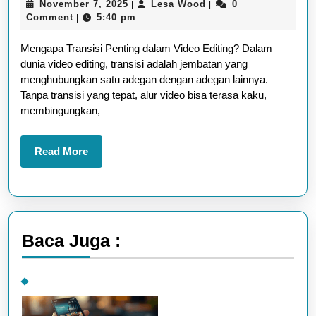
November
Lesa
November 7, 2025
Lesa Wood
0
|
|
Transisi
7,
Wood
Comment
5:40 pm
|
Halus
2025
Mengapa Transisi Penting dalam Video Editing? Dalam
agar
dunia video editing, transisi adalah jembatan yang
Video
menghubungkan satu adegan dengan adegan lainnya.
Terlihat
Tanpa transisi yang tepat, alur video bisa terasa kaku,
membingungkan,
Lebih
Profesional
Read
Read More
More
Baca Juga :