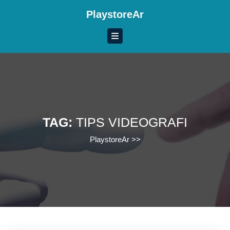
Skip
PlaystoreAr
to
content
Skip
to
content
TAG:
TIPS VIDEOGRAFI
PlaystoreAr
>>