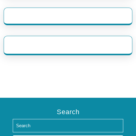
eratoto
Search
Search