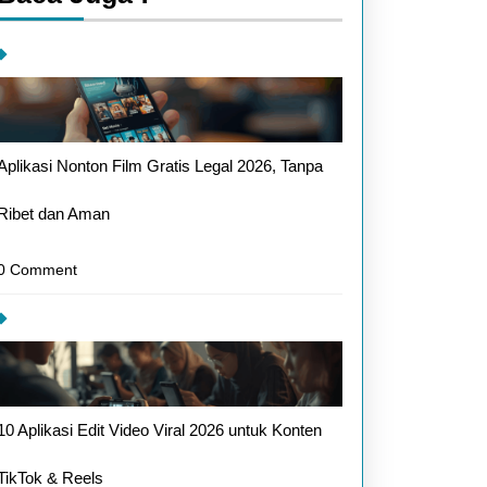
Aplikasi Nonton Film Gratis Legal 2026, Tanpa
Ribet dan Aman
0 Comment
10 Aplikasi Edit Video Viral 2026 untuk Konten
TikTok & Reels