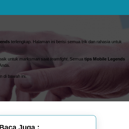
gends
terlengkap. Halaman ini berisi semua trik dan rahasia untuk
baik untuk
marksman
saat
teamfight
. Semua
tips Mobile Legends
Anda.
 di bawah ini.
Baca Juga :