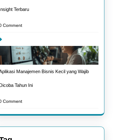
Insight Terbaru
0 Comment
Aplikasi Manajemen Bisnis Kecil yang Wajib
Dicoba Tahun Ini
0 Comment
Tag