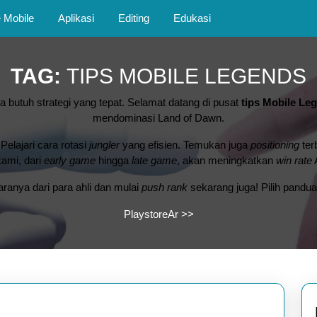
Mobile
Aplikasi
Editing
Edukasi
TAG:
TIPS MOBILE LEGENDS
da butuh strategi yang tepat. Selamat datang di pusat
tips Mobile Le
mendominasi Land of Dawn.
Pelajari cara rotasi
jungler
yang efisien. Temukan juga
positioning
ter
kami, dari
early game
hingga
late game
, akan meningkatkan
win rate
aranya dari para ahli dan mulai
push rank
sekarang juga! Pilih panduan
PlaystoreAr
>>