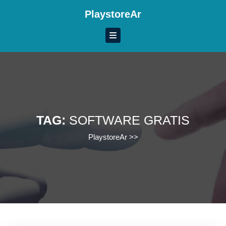
Skip
PlaystoreAr
to
content
Skip
to
content
TAG:
SOFTWARE GRATIS
PlaystoreAr
>>