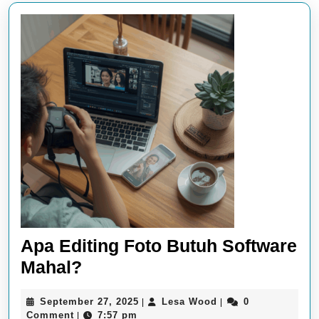
Apa Editing Foto Butuh Software
Apa
Mahal?
Editing
September
Lesa
September 27, 2025
Lesa Wood
0
|
|
Foto
27,
Wood
Comment
7:57 pm
|