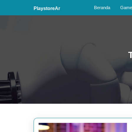
Skip
Beranda
Game 
PlaystoreAr
to
content
Skip
to
content