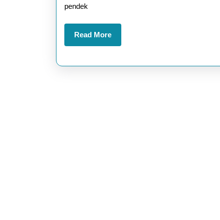
pendek
Viral
untuk
Read
Read More
TikTok
More
dan
Reels