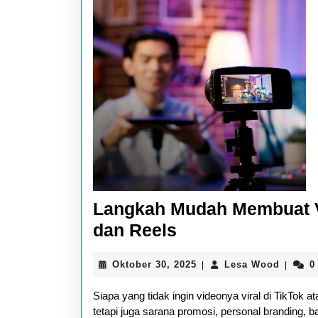
Langkah Mudah Membuat Vi
Langkah
dan Reels
Mudah
Oktober
Lesa
Oktober 30, 2025
Lesa Wood
0
|
|
Membuat
30,
Wood
Video
2025
Siapa yang tidak ingin videonya viral di TikTok 
Pendek
tetapi juga sarana promosi, personal branding