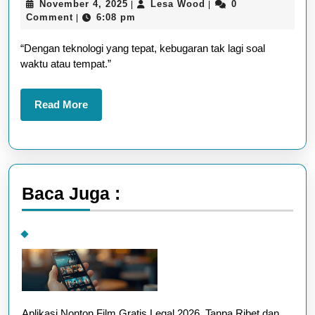
November
Lesa
November 4, 2025
Lesa Wood
0
|
|
untuk
4,
Wood
Comment
6:08 pm
|
Gaya
2025
“Dengan teknologi yang tepat, kebugaran tak lagi soal
Hidup
waktu atau tempat.”
Sehat:
Aplikasi
Read
Read More
&
More
Gadget
yang
Wajib
Baca Juga :
Dicoba
Aplikasi Nonton Film Gratis Legal 2026, Tanpa Ribet dan