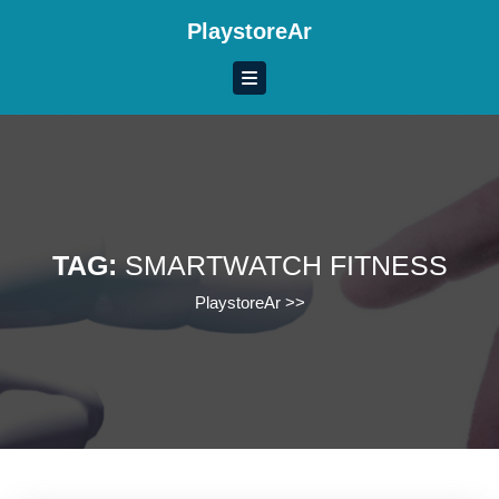
Skip
PlaystoreAr
to
content
Skip
to
content
TAG:
SMARTWATCH FITNESS
PlaystoreAr
>>