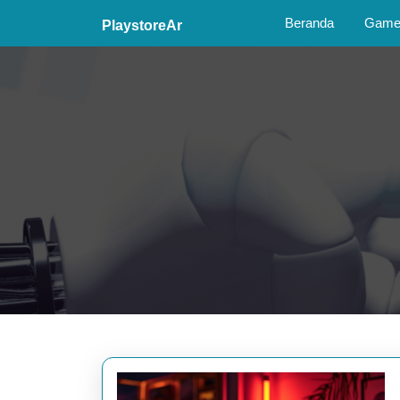
Skip
Beranda
Game 
PlaystoreAr
to
content
Skip
to
content