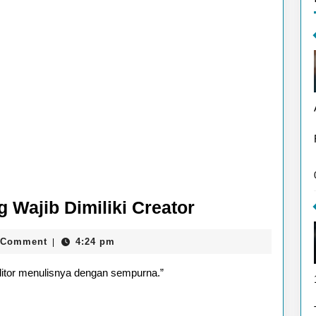
8
g Wajib Dimiliki Creator
Plugin
 Comment
4:24 pm
|
Editing
Video
itor menulisnya dengan sempurna.”
yang
Wajib