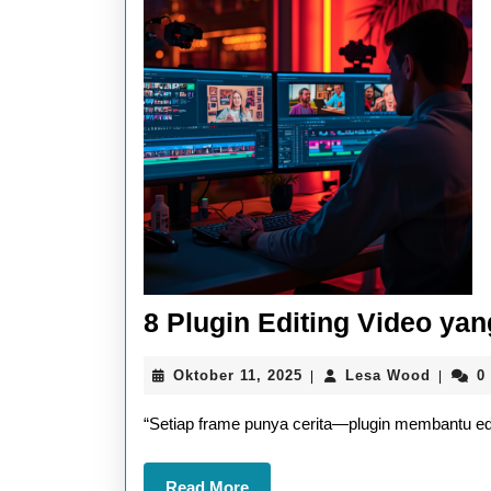
8 Plugin Editing Video yan
Oktober
Lesa
Oktober 11, 2025
Lesa Wood
0
|
|
11,
Wood
2025
“Setiap frame punya cerita—plugin membantu ed
Read
Read More