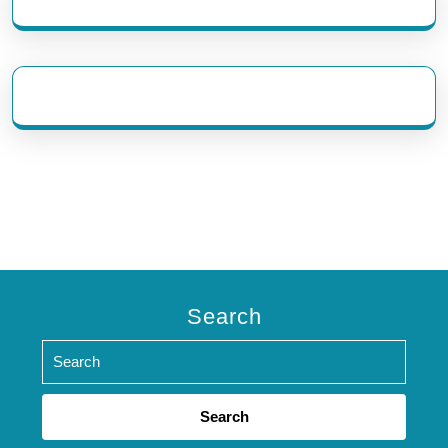
eratoto
Search
Search
for: