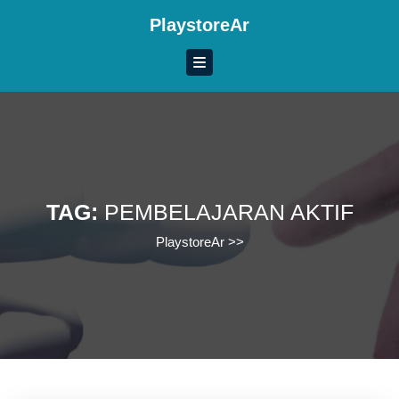
Skip
PlaystoreAr
to
content
Skip
to
content
TAG:
PEMBELAJARAN AKTIF
PlaystoreAr
>>