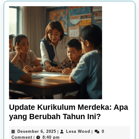
Update Kurikulum Merdeka: Apa
Update
yang Berubah Tahun Ini?
Kurikulum
Desember
Lesa
Desember 6, 2025
Lesa Wood
0
|
|
Merdeka:
6,
Wood
Comment
8:40 pm
|