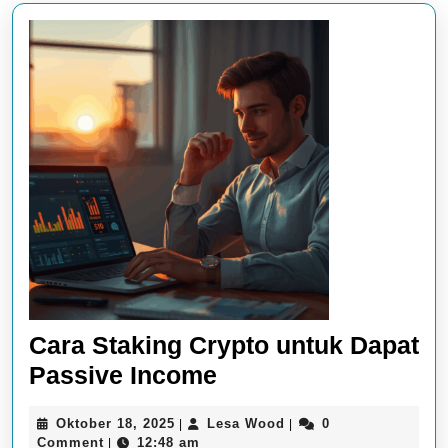
Cara Staking Crypto untuk Dapat
Cara
Passive Income
Staking
Oktober
Lesa
Oktober 18, 2025
Lesa Wood
0
|
|
Crypto
18,
Wood
Comment
12:48 am
|