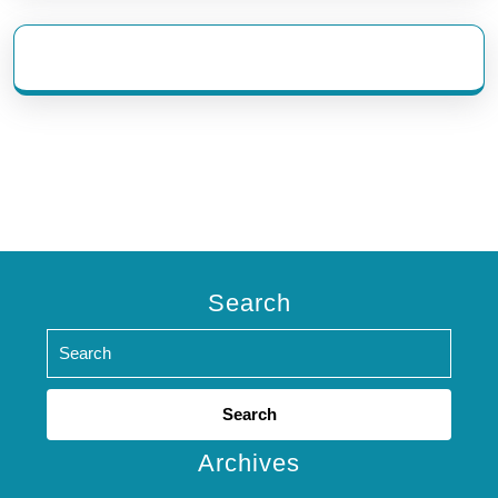
eratoto
Search
Search
for:
Archives