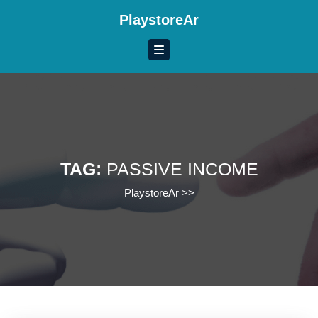
Skip
PlaystoreAr
to
content
Skip
to
content
TAG:
PASSIVE INCOME
PlaystoreAr
>>