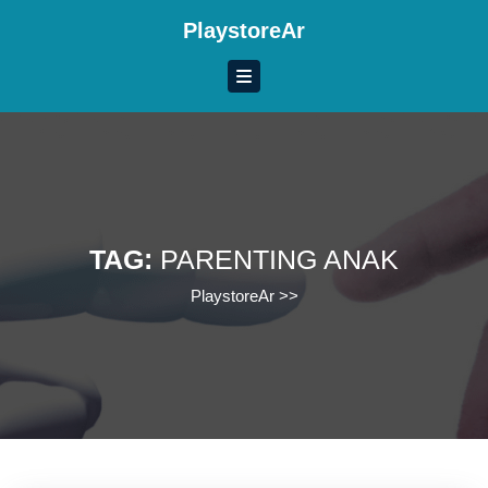
Skip
PlaystoreAr
to
content
Skip
to
content
TAG:
PARENTING ANAK
PlaystoreAr
>>