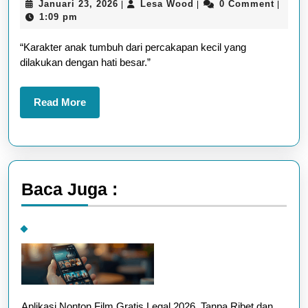
Januari
Lesa
Januari 23, 2026
Lesa Wood
0 Comment
|
|
|
Anak
23,
Wood
1:09 pm
Sejak
2026
“Karakter anak tumbuh dari percakapan kecil yang
Usia
dilakukan dengan hati besar.”
Dini:
Fondasi
Read
Read More
Masa
More
Depan
yang
Tak
Baca Juga :
Tergantikan
Aplikasi Nonton Film Gratis Legal 2026, Tanpa Ribet dan