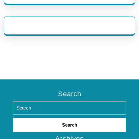
eratoto
Search
Search
for:
Archives