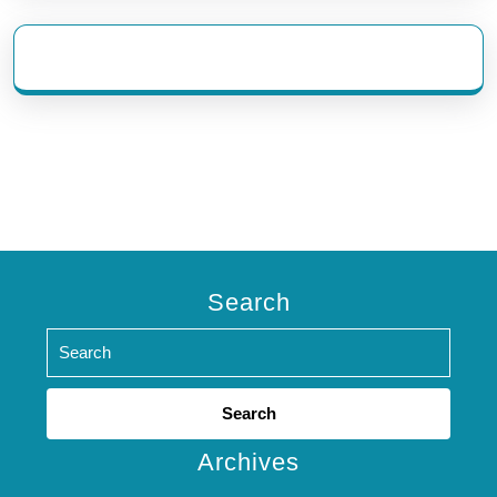
eratoto
Search
Search
for:
Archives