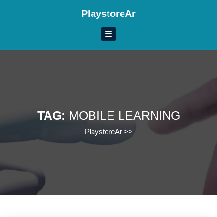
Skip
PlaystoreAr
to
content
Skip
to
content
TAG:
MOBILE LEARNING
PlaystoreAr
>>