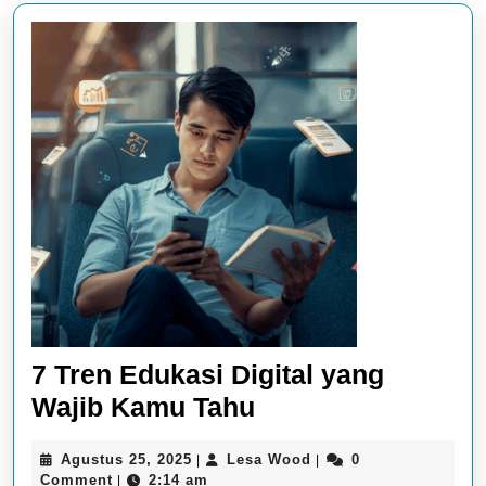
7 Tren Edukasi Digital yang
7
Wajib Kamu Tahu
Tren
Agustus
Lesa
Agustus 25, 2025
Lesa Wood
0
|
|
Edukasi
25,
Wood
Comment
2:14 am
|