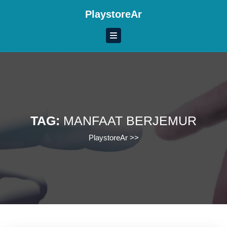
Skip
PlaystoreAr
to
content
Skip
to
content
TAG:
MANFAAT BERJEMUR
PlaystoreAr
>>