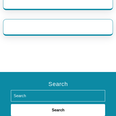
eratoto
Search
Search
for: