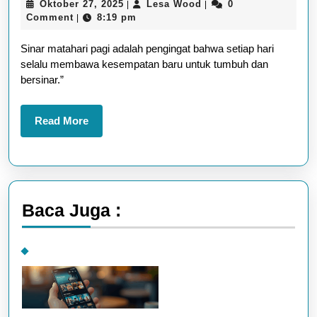
Oktober
Lesa
Oktober 27, 2025
Lesa Wood
0
|
|
PAGI:
27,
Wood
Comment
8:19 pm
|
MANFAAT
2025
Sinar matahari pagi adalah pengingat bahwa setiap hari
YANG
selalu membawa kesempatan baru untuk tumbuh dan
JARANG
bersinar.”
DISADARI
Read
Read More
More
Baca Juga :