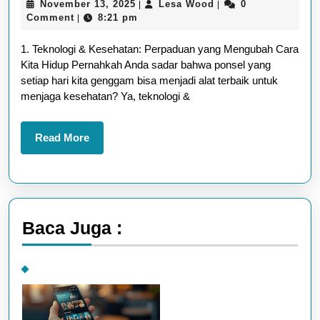
November
Lesa
November 13, 2025
Lesa Wood
0
|
|
Mendukung
13,
Wood
Comment
8:21 pm
|
Gaya
2025
1. Teknologi & Kesehatan: Perpaduan yang Mengubah Cara
Hidup
Kita Hidup Pernahkah Anda sadar bahwa ponsel yang
Sehat
setiap hari kita genggam bisa menjadi alat terbaik untuk
Anda
menjaga kesehatan? Ya, teknologi &
Read
Read More
More
Baca Juga :