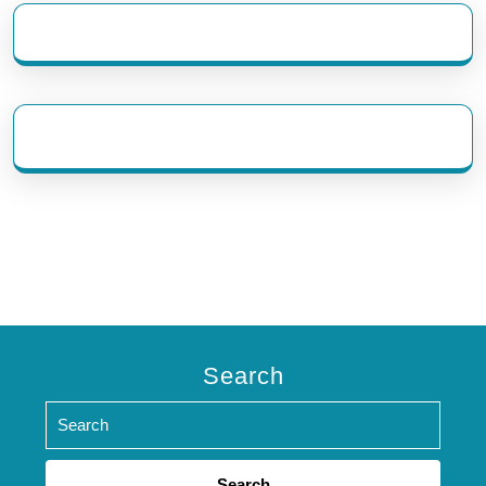
eratoto
Search
Search
for: