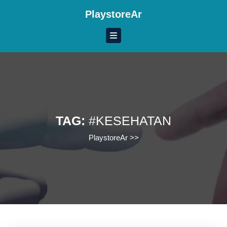
Skip
PlaystoreAr
to
content
Skip
to
content
TAG:
#KESEHATAN
PlaystoreAr
>>