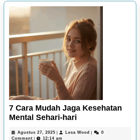
7 Cara Mudah Jaga Kesehatan
7
Mental Sehari-hari
Cara
Agustus
Lesa
Agustus 27, 2025
Lesa Wood
0
|
|
Mudah
27,
Wood
Comment
12:14 am
|