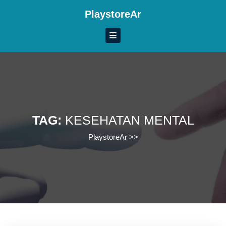
Skip
PlaystoreAr
to
content
Skip
to
content
TAG:
KESEHATAN MENTAL
PlaystoreAr
>>