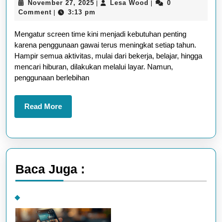
November
Lesa
November 27, 2025
Lesa Wood
0
|
|
Screen
27,
Wood
Comment
3:13 pm
|
Time
2025
Mengatur screen time kini menjadi kebutuhan penting
Agar
karena penggunaan gawai terus meningkat setiap tahun.
Lebih
Hampir semua aktivitas, mulai dari bekerja, belajar, hingga
Fokus
mencari hiburan, dilakukan melalui layar. Namun,
penggunaan berlebihan
dan
Tidak
Read
Read More
Mudah
More
Lelah
Baca Juga :