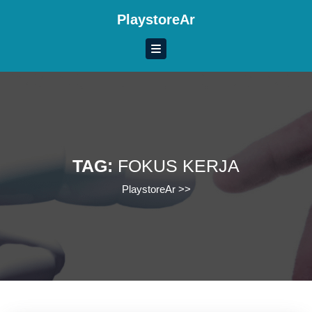
Skip
PlaystoreAr
to
content
Skip
to
content
TAG:
FOKUS KERJA
PlaystoreAr
>>