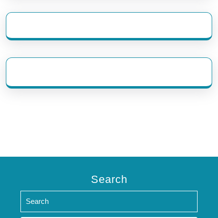
eratoto
Search
Search