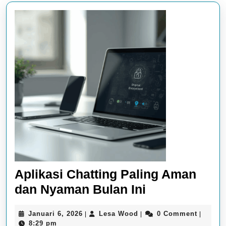
Aplikasi Chatting Paling Aman
Aplikasi
dan Nyaman Bulan Ini
Chatting
Januari
Lesa
Januari 6, 2026
Lesa Wood
0 Comment
|
|
|
Paling
6,
Wood
8:29 pm