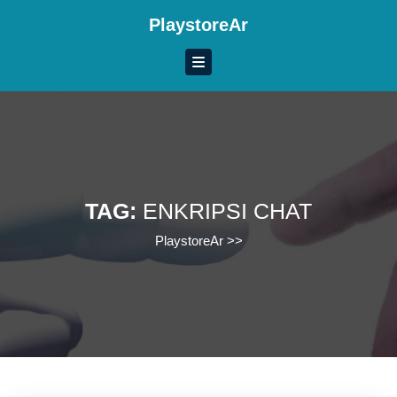
Skip
PlaystoreAr
to
content
Skip
to
content
TAG:
ENKRIPSI CHAT
PlaystoreAr
>>