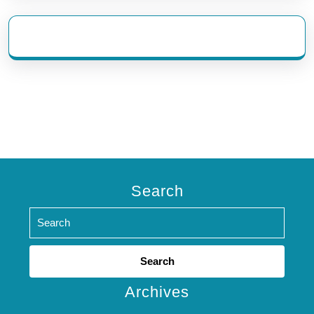
eratoto
Search
Search
for:
Archives