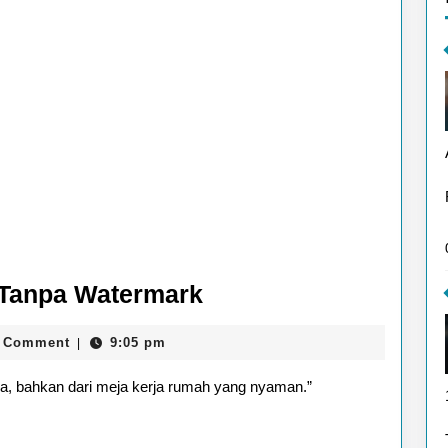
5
s Tanpa Watermark
Situs
 Comment
9:05 pm
|
Edit
Foto
 saja, bahkan dari meja kerja rumah yang nyaman.”
AI
Gratis