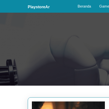
Skip
Beranda
Game 
PlaystoreAr
to
content
Skip
to
content