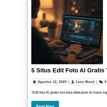
5 Situs Edit Foto AI Grati
Agustus
Lesa
Agustus 12, 2025
Lesa Wood
0
|
|
12,
Wood
2025
“Edit foto AI gratis kini bisa dilakukan di mana
Read
Read More