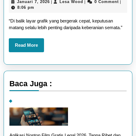
Januari
Lesa
Januari 7, 2026
Lesa Wood
0 Comment
|
|
|
High
7,
Wood
8:06 pm
Risk:
2026
“Di balik layar grafik yang bergerak cepat, keputusan
Peluang
matang selalu lebih penting daripada keberanian semata.”
Besar
di
Read
Read More
Balik
More
Volatilitas
Baca Juga :
Aplikasi Nonton Film Gratis Legal 2026, Tanpa Ribet dan