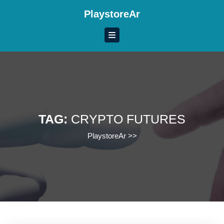
Skip
PlaystoreAr
to
content
Skip
to
content
TAG:
CRYPTO FUTURES
PlaystoreAr
>>