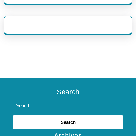
eratoto
Search
Search
for:
Archives