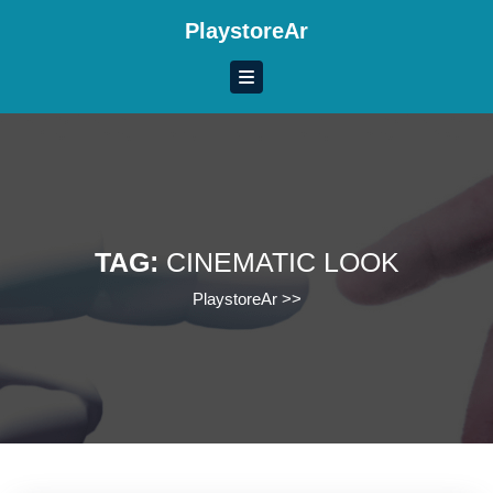
Skip
PlaystoreAr
to
content
Skip
to
content
TAG:
CINEMATIC LOOK
PlaystoreAr
>>