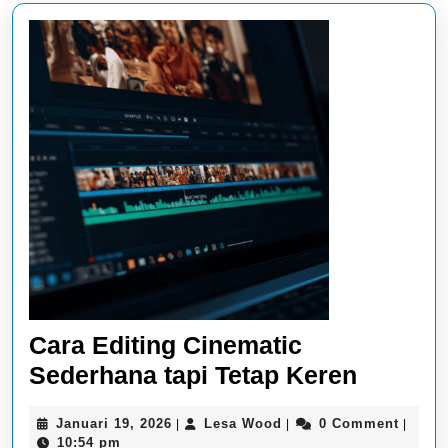
Cara Editing Cinematic
Cara
Sederhana tapi Tetap Keren
Editing
Januari
Lesa
Januari 19, 2026
Lesa Wood
0 Comment
|
|
|
Cinema
19,
Wood
10:54 pm