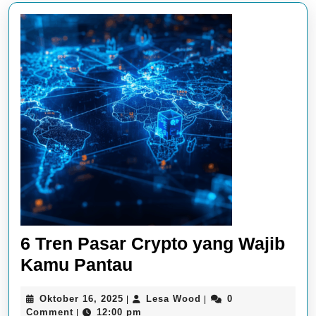
6 Tren Pasar Crypto yang Wajib
6
Kamu Pantau
Tren
Oktober
Lesa
Oktober 16, 2025
Lesa Wood
0
|
|
Pasar
16,
Wood
Comment
12:00 pm
|