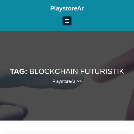
Skip
PlaystoreAr
to
content
Skip
to
content
TAG:
BLOCKCHAIN FUTURISTIK
PlaystoreAr
>>