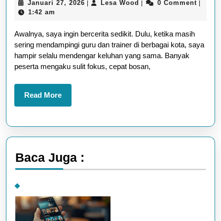
Januari
Lesa
Januari 27, 2026
Lesa Wood
0 Comment
|
|
|
yang
27,
Wood
1:42 am
Menyenangkan
2026
Awalnya, saya ingin bercerita sedikit. Dulu, ketika masih
Biar
sering mendampingi guru dan trainer di berbagai kota, saya
Nggak
hampir selalu mendengar keluhan yang sama. Banyak
Cepat
peserta mengaku sulit fokus, cepat bosan,
Jenuh
Read
Read More
More
Baca Juga :