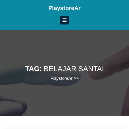
Skip
PlaystoreAr
to
content
Skip
to
content
TAG:
BELAJAR SANTAI
PlaystoreAr
>>