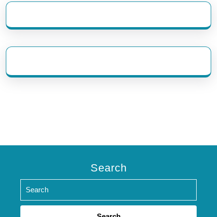
eratoto
Search
Search
for: