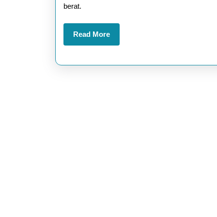
berat.
Ringan
dan
Read
Read More
Hasil
More
Maksimal