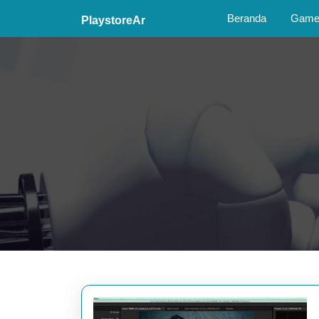
Skip
Beranda
Game 
PlaystoreAr
to
content
Skip
to
content