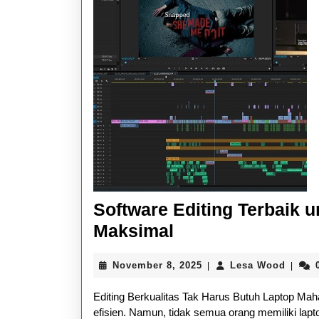
Software Editing Terbaik 
Software
Maksimal
Editing
November
Lesa
November 8, 2025
Lesa Wood
|
|
Terbaik
8,
Wood
untuk
2025
Editing Berkualitas Tak Harus Butuh Laptop Mahal
Laptop
efisien. Namun, tidak semua orang memiliki lapto