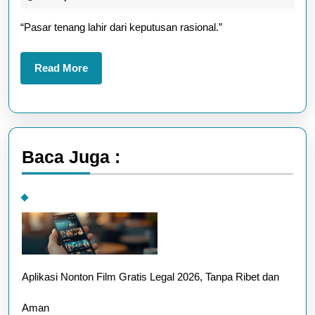
2026
2026
“Pasar tenang lahir dari keputusan rasional.”
Tren
Data
Read
Read More
dan
More
Insi
Terb
Baca Juga :
Aplikasi Nonton Film Gratis Legal 2026, Tanpa Ribet dan
Aman