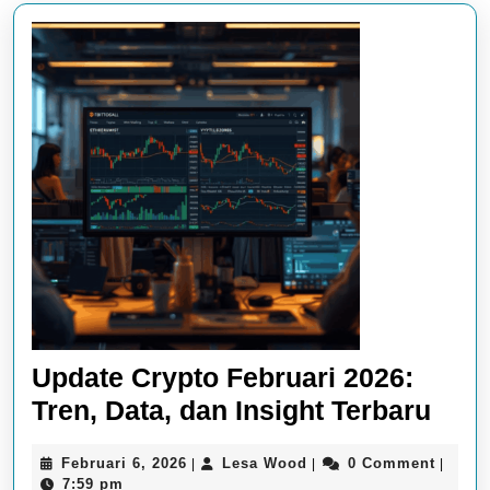
Update Crypto Februari 2026:
Upd
Tren, Data, dan Insight Terbaru
Cryp
Februari
Lesa
Februari 6, 2026
Lesa Wood
0 Comment
|
|
|
Febr
6,
Wood
7:59 pm