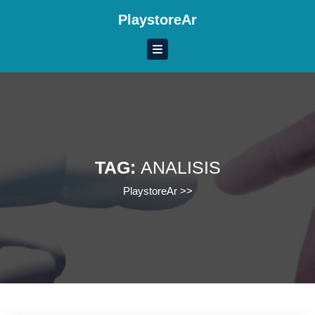
Skip
PlaystoreAr
to
content
Skip
to
content
TAG:
ANALISIS
PlaystoreAr
>>